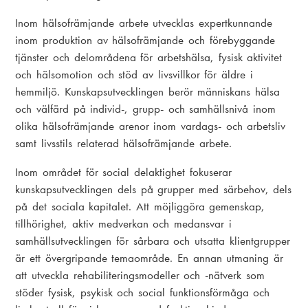
Inom hälsofrämjande arbete utvecklas expertkunnande
inom produktion av hälsofrämjande och förebyggande
tjänster och delområdena för arbetshälsa, fysisk aktivitet
och hälsomotion och stöd av livsvillkor för äldre i
hemmiljö. Kunskapsutvecklingen berör människans hälsa
och välfärd på individ-, grupp- och samhällsnivå inom
olika hälsofrämjande arenor inom vardags- och arbetsliv
samt livsstils relaterad hälsofrämjande arbete.
Inom området för social delaktighet fokuserar
kunskapsutvecklingen dels på grupper med särbehov, dels
på det sociala kapitalet. Att möjliggöra gemenskap,
tillhörighet, aktiv medverkan och medansvar i
samhällsutvecklingen för sårbara och utsatta klientgrupper
är ett övergripande temaområde. En annan utmaning är
att utveckla rehabiliteringsmodeller och -nätverk som
stöder fysisk, psykisk och social funktionsförmåga och