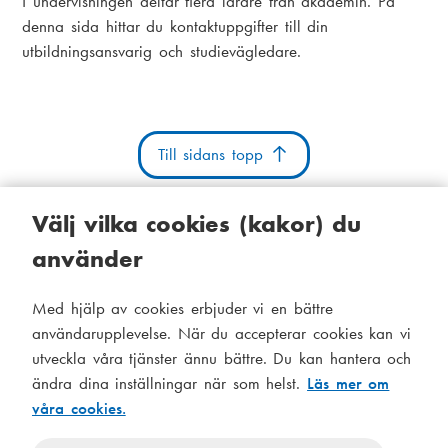
I undervisningen deltar flera lärare från akademin. På
denna sida hittar du kontaktuppgifter till din
utbildningsansvarig och studievägledare.
Till sidans topp
Välj vilka cookies (kakor) du
använder
Kakor
Tillgänglighetsutlåtande
Systemstatus
Med hjälp av cookies erbjuder vi en bättre
S
Administration
användarupplevelse. När du accepterar cookies kan vi
i
utveckla våra tjänster ännu bättre. Du kan hantera och
Tema
d
ändra dina inställningar när som helst.
Läs mer om
Temat
våra cookies.
följer
f
Temat
systeminställningar
använder