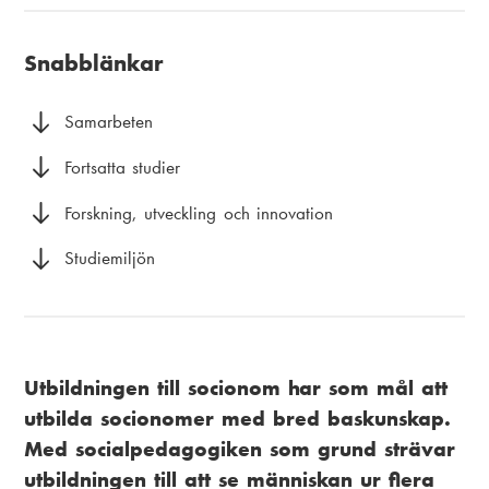
u
i
k
v
a
Snabblänkar
s
u
m
t
d
e
Samarbeten
i
m
n
Fortsatta studier
g
e
u
Forskning, utveckling och innovation
n
Studiemiljön
y
Utbildningen till socionom har som mål att
utbilda socionomer med bred baskunskap.
Med socialpedagogiken som grund strävar
utbildningen till att se människan ur flera