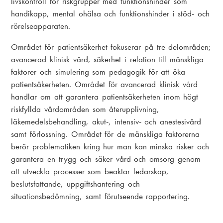
livskontroll för riskgrupper med funktionshinder som
handikapp, mental ohälsa och funktionshinder i stöd- och
rörelseapparaten.
Området för patientsäkerhet fokuserar på tre delområden;
avancerad klinisk vård, säkerhet i relation till mänskliga
faktorer och simulering som pedagogik för att öka
patientsäkerheten. Området för avancerad klinisk vård
handlar om att garantera patientsäkerheten inom högt
riskfyllda vårdområden som återupplivning,
läkemedelsbehandling, akut-, intensiv- och anestesivård
samt förlossning. Området för de mänskliga faktorerna
berör problematiken kring hur man kan minska risker och
garantera en trygg och säker vård och omsorg genom
att utveckla processer som beaktar ledarskap,
beslutsfattande, uppgiftshantering och
situationsbedömning, samt förutseende rapportering.