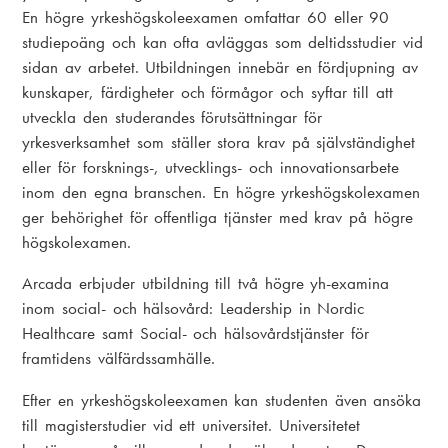
En högre yrkeshögskoleexamen omfattar 60 eller 90
studiepoäng och kan ofta avläggas som deltidsstudier vid
sidan av arbetet. Utbildningen innebär en fördjupning av
kunskaper, färdigheter och förmågor och syftar till att
utveckla den studerandes förutsättningar för
yrkesverksamhet som ställer stora krav på självständighet
eller för forsknings-, utvecklings- och innovationsarbete
inom den egna branschen. En högre yrkeshögskolexamen
ger behörighet för offentliga tjänster med krav på högre
högskolexamen.
Arcada erbjuder utbildning till två högre yh-examina
inom social- och hälsovård: Leadership in Nordic
Healthcare samt Social- och hälsovårdstjänster för
framtidens välfärdssamhälle.
Efter en yrkeshögskoleexamen kan studenten även ansöka
till magisterstudier vid ett universitet. Universitetet