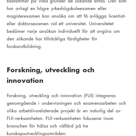
bestämmer på vilka grunder de sökande antas. Den som
har avlagt en högre yrkeshögskoleexamen eller
magisterexamen kan ansöka om att få avlägga licentiat-
eller doktorsexamen vid ett universitet. Universitetet
bedömer varje ansökan individuellt för att avgöra om
den sökande har tillräckliga färdigheter för
forskarutbildning.
Forskning, utveckling och
innovation
Forskning, utveckling och innovation (FUI) integreras
genomgående i undervisningen och examensarbeten och
olika arbetslivsrelaterade projekt är en naturlig del av
FUI-verksamheten. FUI-verksamheten fokuserar inom
branschen för hälsa och välfärd på tre
kunskapsutvecklingsområden: