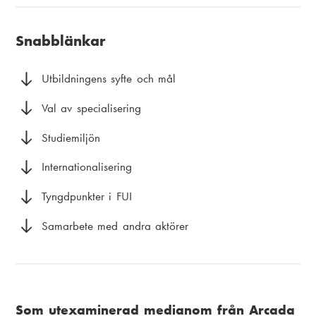
u
i
k
v
a
Snabblänkar
s
u
m
t
d
e
Utbildningens syfte och mål
i
m
n
Val av specialisering
g
e
u
Studiemiljön
n
Internationalisering
y
Tyngdpunkter i FUI
Samarbete med andra aktörer
Som utexaminerad medianom från Arcada