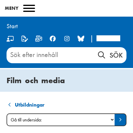
Hoppa
MENY
till
huvudinnehåll
Start
Arcada
S
o
Sök
innehåll
c
på
i
Start
Film och media
a
l
m
Utbildningar
L
e
Gå
Gå
ä
H
d
till
till
sida
undersida:
n