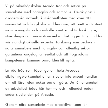
Vi på yrkeshögskolan Arcada tror och satsar på
samarbete med näringsliv och samhälle. Delaktighet i
akademiska nätverk, kunskapsutbyten med över 90
universitet och högskolor världen över, ett brett kontaktnät
inom näringsliv och samhälle samt en aktiv forsknings-,
utvecklings- och innovationsverksamhet ligger till grund för
vår ständigt aktuella expertis. Forskning som bedrivs i
nära samarbete med näringsliv och offentlig sektor
garanterar angelägna resultat och att högskolans
kompetenser kommer omvärlden till nytta.
En röd tråd som löper genom hela Arcadas
utbildningsverksamhet är att studier inte enbart handlar
om att läsa, utan också om att
göra
. Du får erfarenhet
av arbetslivet både här hemma och i utlandet redan
under studietiden på Arcada.
Genom nära samarbete med arbetslivet, som för