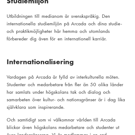
Studiemiljön
Utbildningen till medianom är svenskspråkig. Den
internationella studiemiljön på Arcada och dina studie-
och praktikmöjligheter här hemma och utomlands
förbereder dig även för en internationell karriär.
Internationalisering
Vardagen på Arcada är fylld av interkulturella möten.
Studenter och medarbetare från fler än 50 olika länder
har samlats under högskolans tak och dialog och
samarbeten över kultur- och nationsgränser är i dag lika
självklara som inspirerande.
Och samtidigt som vi välkomnar världen till Arcada
blickar även högskolans medarbetare och studenter ut
över landsgränserna. Vi är medlemmar i en rad