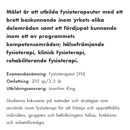
u
i
k
v
a
Målet är att utbilda fysioterapeuter med ett
s
brett baskunnande inom yrkets olika
u
m
delområden samt ett fördjupat kunnande
t
d
e
inom ett av programmets
i
m
n
kompetensområden; hälsofrämjande
g
e
u
fysioterapi, klinisk fysioterapi,
rehabiliterande fysioterapi.
n
y
Examensbenämning:
Fysioterapeut (YH)
Omfattning:
210 sp/3,5 år
Utbildningsansvarig:
Joachim Ring
Studierna fokuserar på metoder och strategier som
används inom fysioterapi för att främja och upprätthålla
individers, gruppers och befolkningens hälsa, funktions-
och arbetsförmåga.