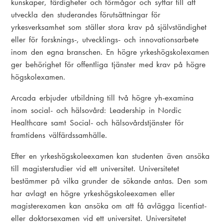
kunskaper, färdigheter och förmågor och syftar till att
utveckla den studerandes förutsättningar för
yrkesverksamhet som ställer stora krav på självständighet
eller för forsknings-, utvecklings- och innovationsarbete
inom den egna branschen. En högre yrkeshögskolexamen
ger behörighet för offentliga tjänster med krav på högre
högskolexamen.
Arcada erbjuder utbildning till två högre yh-examina
inom social- och hälsovård: Leadership in Nordic
Healthcare samt Social- och hälsovårdstjänster för
framtidens välfärdssamhälle.
Efter en yrkeshögskoleexamen kan studenten även ansöka
till magisterstudier vid ett universitet. Universitetet
bestämmer på vilka grunder de sökande antas. Den som
har avlagt en högre yrkeshögskoleexamen eller
magisterexamen kan ansöka om att få avlägga licentiat-
eller doktorsexamen vid ett universitet. Universitetet