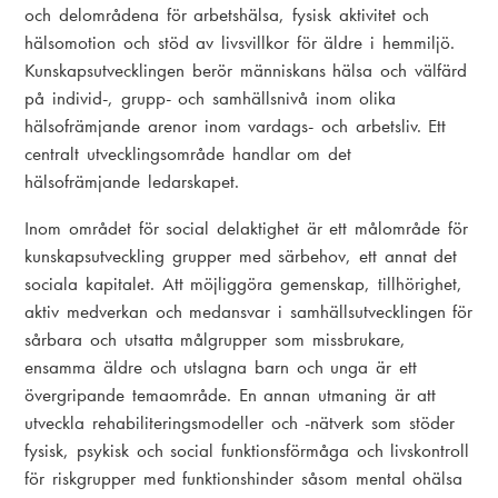
och delområdena för arbetshälsa, fysisk aktivitet och
hälsomotion och stöd av livsvillkor för äldre i hemmiljö.
Kunskapsutvecklingen berör människans hälsa och välfärd
på individ-, grupp- och samhällsnivå inom olika
hälsofrämjande arenor inom vardags- och arbetsliv. Ett
centralt utvecklingsområde handlar om det
hälsofrämjande ledarskapet.
Inom området för social delaktighet är ett målområde för
kunskapsutveckling grupper med särbehov, ett annat det
sociala kapitalet. Att möjliggöra gemenskap, tillhörighet,
aktiv medverkan och medansvar i samhällsutvecklingen för
sårbara och utsatta målgrupper som missbrukare,
ensamma äldre och utslagna barn och unga är ett
övergripande temaområde. En annan utmaning är att
utveckla rehabiliteringsmodeller och -nätverk som stöder
fysisk, psykisk och social funktionsförmåga och livskontroll
för riskgrupper med funktionshinder såsom mental ohälsa