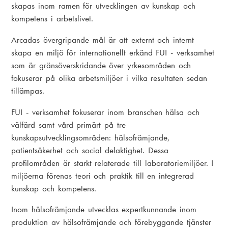
skapas inom ramen för utvecklingen av kunskap och
kompetens i arbetslivet.
Arcadas övergripande mål är att externt och internt
skapa en miljö för internationellt erkänd FUI - verksamhet
som är gränsöverskridande över yrkesområden och
fokuserar på olika arbetsmiljöer i vilka resultaten sedan
tillämpas.
FUI - verksamhet fokuserar inom branschen hälsa och
välfärd samt vård primärt på tre
kunskapsutvecklingsområden: hälsofrämjande,
patientsäkerhet och social delaktighet. Dessa
profilområden är starkt relaterade till laboratoriemiljöer. I
miljöerna förenas teori och praktik till en integrerad
kunskap och kompetens.
Inom hälsofrämjande utvecklas expertkunnande inom
produktion av hälsofrämjande och förebyggande tjänster