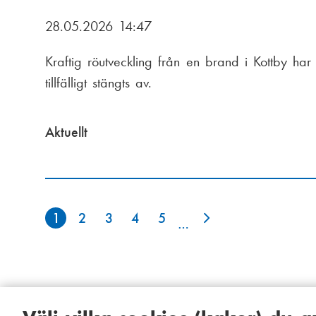
28.05.2026 14:47
Kraftig röutveckling från en brand i Kottby har
tillfälligt stängts av.
Aktuellt
1
2
3
4
5
P
…
a
g
i