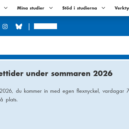
Utbildningar
Mina studier
Mina
Stöd i studierna
Stöd
Verkty
undernavigering
studier
i
undernavigering
studierna
undernavigerin
Arcada
pettider under sommaren 2026
ill få studierna i mål
.8.2026, du kommer in med egen flexnyckel, vardagar 
 någon kurs ligger och skaver halvfärdig? Är det svårt
å plats.
am – och du behöver inte fixa allt själv.