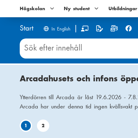
Hoppa
Högskolan
Högskolan
Ny student
Ny
Utbildningar
till
undernavigering
student
huvudinnehåll
undernavigering
Start
S
In English
o
Sök
innehåll
c
på
Start
i
A
Arcadahusets och infons öp
Studiehubben – för dig som v
a
r
l
Ytterdörren till Arcada är låst 19.6.2026 - 7
Har du nästan tagit dig igenom studierna, men
c
Arcada har under denna tid ingen kvällsvakt p
rutiner eller ta sig till campus? Du är inte ens
m
e
a
1
2
d
d