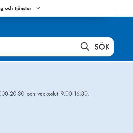
g och tjänster
Verktyg
och
tjänster
g
undernavigering
7.00-20.30 och veckoslut 9.00-16.30.
 att få i gång motivationen, komma in i