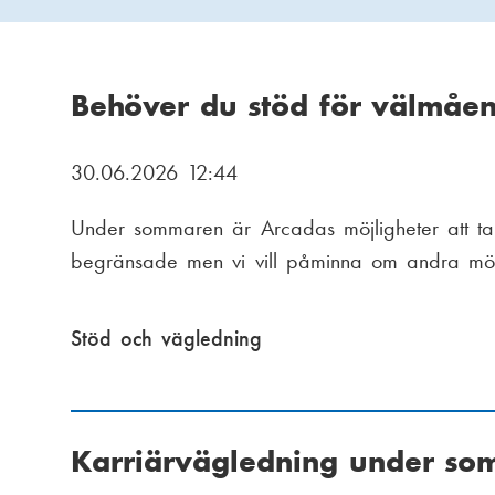
i
a
a
s
Behöver du stöd för välmåe
m
s
e
30.06.2026 12:44
t
n
Under sommaren är Arcadas möjligheter att ta
u
u
begränsade men vi vill påminna om andra möjli
d
Stöd och vägledning
i
e
Karriärvägledning under s
g