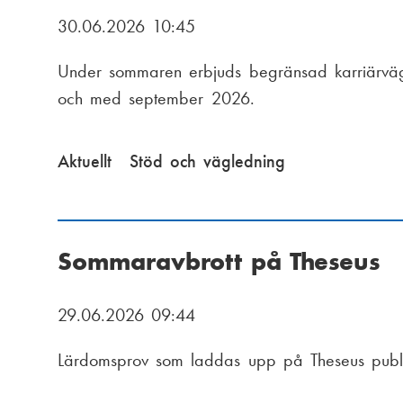
u
30.06.2026 10:45
i
Under sommaren erbjuds begränsad karriärvägl
och med september 2026.
d
e
Aktuellt
Stöd och vägledning
S
t
Sommaravbrott på Theseus
a
29.06.2026 09:44
r
Lärdomsprov som laddas upp på Theseus publi
t