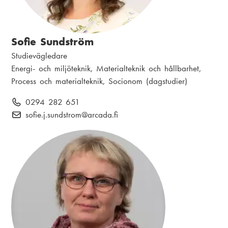
Sofie Sundström
N
Studievägledare
a
P
Energi- och miljöteknik, Materialteknik och hållbarhet,
m
o
Process och materialteknik, Socionom (dagstudier)
n
s
T
0294 282 651
:
i
e
E
sofie.j.sundstrom
@arcada.fi
t
l
-
i
e
p
o
f
o
n
o
s
:
n
t
:
: