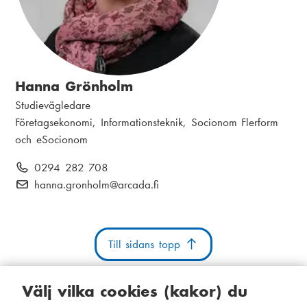
Hanna Grönholm
N
Studievägledare
a
P
Företagsekonomi, Informationsteknik, Socionom Flerform
m
o
och eSocionom
n
s
T
0294 282 708
:
i
e
E
hanna.gronholm
@arcada.fi
t
l
-
i
e
p
o
f
o
n
Till sidans topp
o
s
:
n
t
:
:
Välj vilka cookies (kakor) du