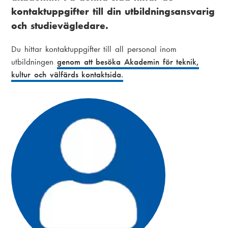
i
kontaktuppgifter till din utbildningsansvarig
k
a
och studievägledare.
s
m
Du hittar kontaktuppgifter till all personal inom
t
e
utbildningen
genom att besöka Akademin för teknik,
i
n
kultur och välfärds kontaktsida.
g
u