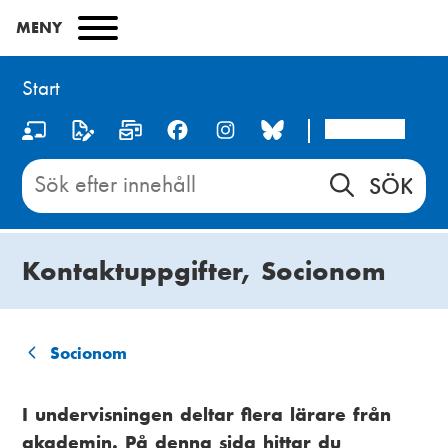
Hoppa
MENY
till
huvudinnehåll
Start
Arcada
S
o
Sök
innehåll
c
på
i
Start
Kontaktuppgifter, Socionom
a
l
m
Socionom
L
e
ä
I undervisningen deltar flera lärare från
d
akademin. På denna sida hittar du
n