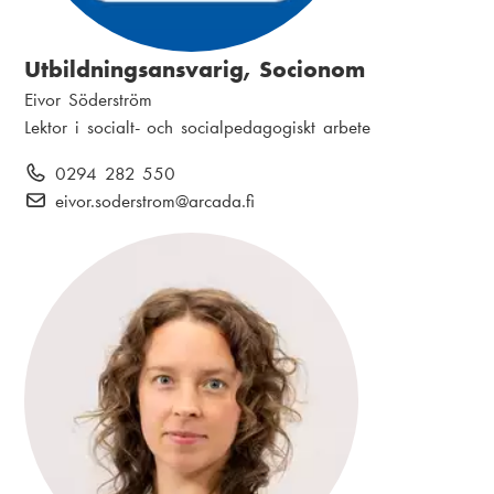
Utbildningsansvarig, Socionom
N
Eivor Söderström
a
P
Lektor i socialt- och socialpedagogiskt arbete
m
o
T
0294 282 550
n
s
e
E
eivor.soderstrom
@arcada.fi
:
i
l
-
t
e
p
i
f
o
o
o
s
n
n
t
:
:
: