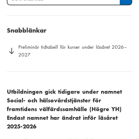
ä
i
H
till
till
sida
undersida:
n
a
u
k
m
v
Snabblänkar
s
e
u
t
n
d
Preliminär tidtabell för kurser under läsåret 2026–
i
2027
u
m
g
e
n
y
Utbildningen gick tidigare under namnet
Social- och hälsovårdstjänster för
framtidens välfärdssamhälle (Högre YH)
Endast namnet har ändrat inför läsåret
2025-2026