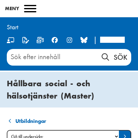
Hoppa
MENY
till
huvudinnehåll
Start
Arcada
S
o
Sök
innehåll
c
på
i
Start
Hållbara social - och
a
hälsotjänster (Master)
l
m
e
Utbildningar
L
d
Gå
Gå