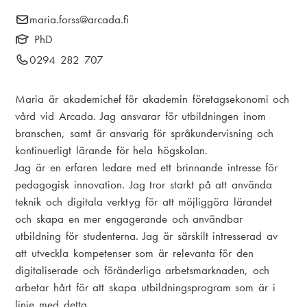
i
E
maria.forss
@arcada.fi
k
a
-
PhD
s
m
p
T
0294 282 707
t
o
e
e
s
i
l
n
Maria är akademichef för akademin företagsekonomi och
t
e
vård vid Arcada. Jag ansvarar för utbildningen inom
g
u
:
f
branschen, samt är ansvarig för språkundervisning och
o
kontinuerligt lärande för hela högskolan.
n
Jag är en erfaren ledare med ett brinnande intresse för
n
pedagogisk innovation. Jag tror starkt på att använda
u
teknik och digitala verktyg för att möjliggöra lärandet
m
och skapa en mer engagerande och användbar
m
utbildning för studenterna. Jag är särskilt intresserad av
e
att utveckla kompetenser som är relevanta för den
r
digitaliserade och föränderliga arbetsmarknaden, och
:
arbetar hårt för att skapa utbildningsprogram som är i
linje med detta.