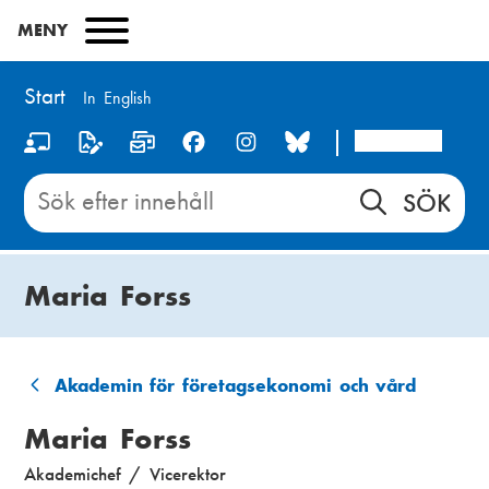
Hoppa
MENY
till
huvudinnehåll
Start
In English
Arcada
S
o
Sök
innehåll
c
på
i
Start
Maria Forss
a
l
m
Akademin för företagsekonomi och vård
L
e
Maria Forss
ä
d
Akademichef / Vicerektor
n