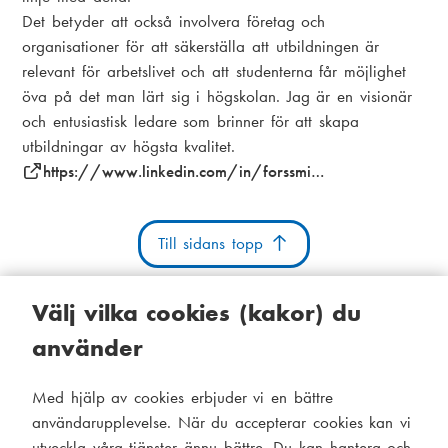
Det betyder att också involvera företag och
organisationer för att säkerställa att utbildningen är
relevant för arbetslivet och att studenterna får möjlighet
öva på det man lärt sig i högskolan. Jag är en visionär
och entusiastisk ledare som brinner för att skapa
utbildningar av högsta kvalitet.
https://www.linkedin.com/in/forssmi…
Till sidans topp
Välj vilka cookies (kakor) du
använder
Kakor
Tillgänglighetsutlåtande
Systemstatus
Med hjälp av cookies erbjuder vi en bättre
S
Administration
användarupplevelse. När du accepterar cookies kan vi
i
utveckla våra tjänster ännu bättre. Du kan hantera och
Tema