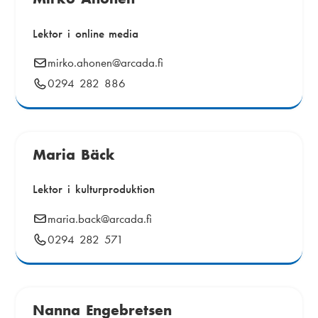
i
k
a
Lektor i online media
s
m
E
mirko.ahonen
@arcada.fi
t
e
-
Telefonnummer:
0294 282 886
i
p
n
o
g
u
s
t
Maria Bäck
:
Lektor i kulturproduktion
E
maria.back
@arcada.fi
-
Telefonnummer:
0294 282 571
p
o
s
t
Nanna Engebretsen