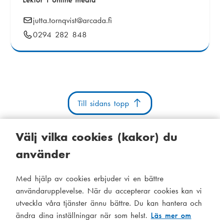
E
jutta.tornqvist
@arcada.fi
-
Telefonnummer:
0294 282 848
p
o
s
t
:
Till sidans topp
Välj vilka cookies (kakor) du
använder
Kakor
Tillgänglighetsutlåtande
Systemstatus
Med hjälp av cookies erbjuder vi en bättre
S
Administration
användarupplevelse. När du accepterar cookies kan vi
i
utveckla våra tjänster ännu bättre. Du kan hantera och
Tema
d
ändra dina inställningar när som helst.
Läs mer om
Temat