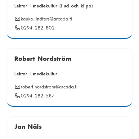
Lektor i mediekultur (ljud och klipp)
E
kauko.lindfors
@arcada.fi
-
Telefonnummer:
0294 282 802
p
o
s
t
Robert Nordström
:
Lektor i mediekultur
E
robert.nordstrom
@arcada.fi
-
Telefonnummer:
0294 282 587
p
o
s
t
Jan Nåls
: