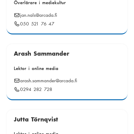
Överlärare i mediekultur
E
jan.nals
@arcada.fi
-
Telefonnummer:
050 521 76 47
p
o
s
t
Arash Sammander
:
Lektor i online media
E
arash.sammander
@arcada.fi
-
Telefonnummer:
0294 282 728
p
o
s
t
Jutta Törnqvist
:
Lektor i online media