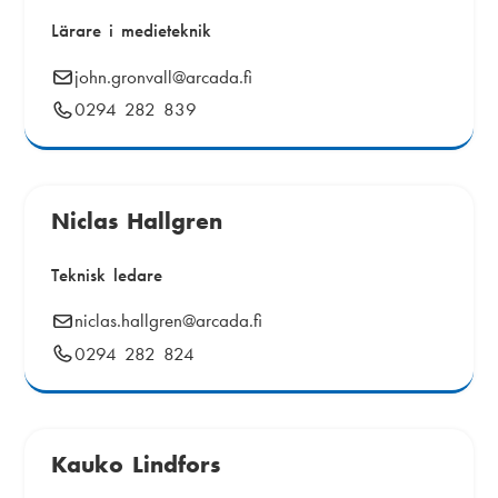
:
Lärare i medieteknik
E
john.gronvall
@arcada.fi
-
Telefonnummer:
0294 282 839
p
o
s
t
Niclas Hallgren
:
Teknisk ledare
E
niclas.hallgren
@arcada.fi
-
Telefonnummer:
0294 282 824
p
o
s
t
Kauko Lindfors
: