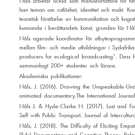
Nåls arbetar också som manusförfattare för fil
:
han teman om rotlöshet, identitet och makt. Krea
teoretisk förståelse av kommunikation och kogni
kunnande i berättandets konst, grunden för Nål
Nåls agerade koordinator för utbytesprogram
mellan film- och medie utbildningar i Sydafri
producers for ecological broadcasting”. Dess 
sammanlagt 200+ studenter och lärare.
Akademiska publikationer:
Nåls, J. (2016). Drawing the Unspeakable-Unde
animated documentary.The International Journa
Nåls J. & Hyde-Clarke N. (2017). Lost and F
Self with Public Transport. Journal of Intercult
Nåls, J. (2018). The Difficulty of Eliciting E
(Eds) Documentary and Cognitive Theory. Palg