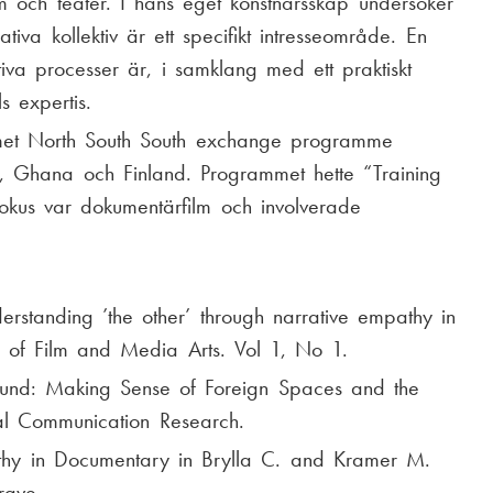
m och teater. I hans eget konstnärsskap undersöker
tiva kollektiv är ett specifikt intresseområde. En
tiva processer är, i samklang med ett praktiskt
s expertis.
met North South South exchange programme
ka, Ghana och Finland. Programmet hette “Training
fokus var dokumentärfilm och involverade
rstanding ’the other’ through narrative empathy in
l of Film and Media Arts. Vol 1, No 1.
ound: Making Sense of Foreign Spaces and the
ural Communication Research.
mpathy in Documentary in Brylla C. and Kramer M.
rave.