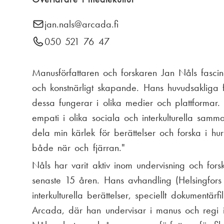
n
i
E
jan.nals
@arcada.fi
k
a
-
T
050 521 76 47
s
p
m
e
t
o
l
Manusförfattaren och forskaren Jan Nåls fasci
e
s
e
och konstnärligt skapande. Hans huvudsakliga f
i
n
t
f
dessa fungerar i olika medier och plattformar.
g
:
o
u
empati i olika sociala och interkulturella samm
n
dela min kärlek för berättelser och forska i h
n
både när och fjärran."
u
Nåls har varit aktiv inom undervisning och fors
m
senaste 15 åren. Hans avhandling (Helsingfors 
m
interkulturella berättelser, speciellt dokumentä
e
Arcada, där han undervisar i manus och regi i
r