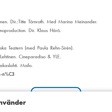
ionen. Dir.:Titte Törnroth. Med Marina Meinander.
noproduction. Dir. Klaus Härö.
ka Teatern (med Paula Rehn-Sirén).
 Lehtinen. Cineparadiso & YLE.
akaslahti. Moilo.
an-n%C3
Till sidans topp
använder