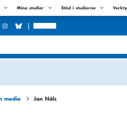
Utbildningar
Mina studier
Mina
Stöd i studierna
Stöd
Verkty
undernavigering
studier
i
undernavigering
studierna
undernavigerin
Arcada
ch media
Jan Nåls