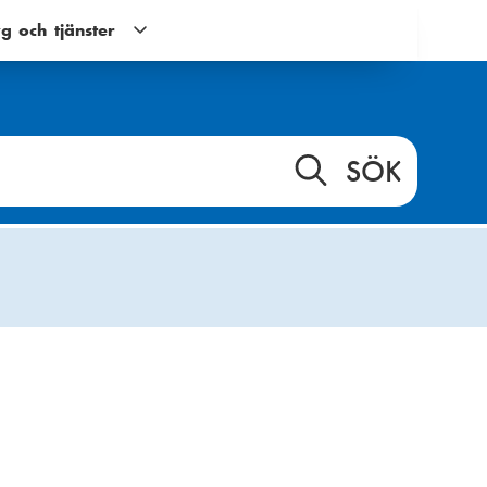
g och tjänster
Verktyg
och
tjänster
g
undernavigering