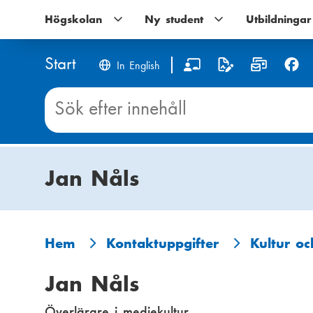
Hoppa
Högskolan
Högskolan
Ny student
Ny
Utbildningar
till
undernavigering
student
huvudinnehåll
undernavigering
Start
S
In English
o
Sök
innehåll
c
på
Start
i
Jan Nåls
a
l
m
Hem
Kontaktuppgifter
Kultur o
L
e
Jan Nåls
ä
d
Överlärare i mediekultur