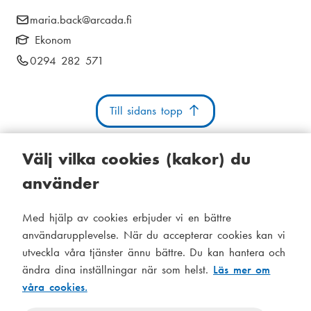
i
E
maria.back
@arcada.fi
k
a
-
Ekonom
s
m
p
T
0294 282 571
t
o
e
e
s
i
l
n
t
Till sidans topp
e
g
u
:
f
o
Välj vilka cookies (kakor) du
n
använder
n
u
Kakor
Tillgänglighetsutlåtande
Systemstatus
m
Med hjälp av cookies erbjuder vi en bättre
S
Administration
m
användarupplevelse. När du accepterar cookies kan vi
i
e
utveckla våra tjänster ännu bättre. Du kan hantera och
Tema
d
r
ändra dina inställningar när som helst.
Läs mer om
Temat
:
våra cookies.
följer
f
Temat
systeminställningar