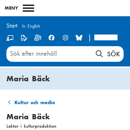
Hoppa
MENY
till
huvudinnehåll
Start
In English
Arcada
S
o
Sök
innehåll
c
på
i
Start
Maria Bäck
a
l
m
Kultur och media
L
e
Maria Bäck
ä
d
Lektor i kulturproduktion
n