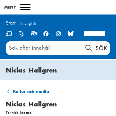
Hoppa
MENY
till
huvudinnehåll
Start
In English
Arcada
S
o
Sök
innehåll
c
på
i
Start
Niclas Hallgren
a
l
m
Kultur och media
L
e
Niclas Hallgren
ä
d
Teknisk ledare
n