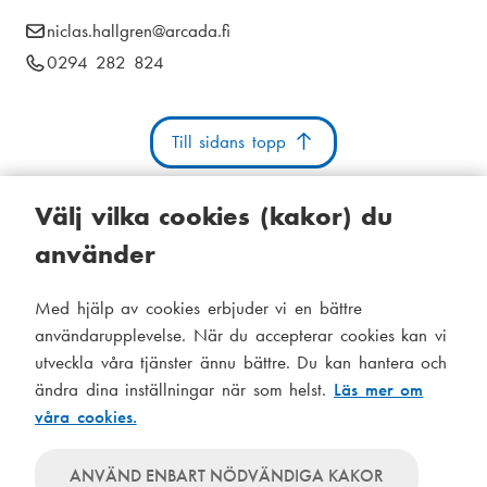
i
E
niclas.hallgren
@arcada.fi
k
a
-
T
0294 282 824
s
m
p
e
t
o
e
l
s
Till sidans topp
e
i
n
t
f
g
u
:
o
Välj vilka cookies (kakor) du
n
använder
n
u
Kakor
Tillgänglighetsutlåtande
Systemstatus
m
Med hjälp av cookies erbjuder vi en bättre
S
Administration
m
användarupplevelse. När du accepterar cookies kan vi
i
e
utveckla våra tjänster ännu bättre. Du kan hantera och
Tema
d
r
ändra dina inställningar när som helst.
Läs mer om
Temat
:
våra cookies.
följer
f
Temat
systeminställningar
använder
o
Temat
ANVÄND ENBART NÖDVÄNDIGA KAKOR
alltid