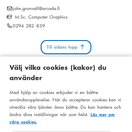
i
E
john.gronvall
@arcada.fi
k
a
-
M.Sc. Computer Graphics
s
m
p
T
0294 282 839
t
o
e
e
s
i
l
n
t
Till sidans topp
e
g
u
:
f
o
Välj vilka cookies (kakor) du
n
använder
n
u
Kakor
Tillgänglighetsutlåtande
Systemstatus
m
Med hjälp av cookies erbjuder vi en bättre
S
Administration
m
användarupplevelse. När du accepterar cookies kan vi
i
e
utveckla våra tjänster ännu bättre. Du kan hantera och
Tema
d
r
ändra dina inställningar när som helst.
Läs mer om
Temat
:
våra cookies.
följer
f
Temat
systeminställningar