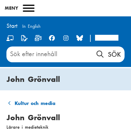
Hoppa
MENY
till
huvudinnehåll
Start
In English
Arcada
S
o
Sök
innehåll
c
på
i
Start
John Grönvall
a
l
m
Kultur och media
L
e
John Grönvall
ä
d
Lärare i medieteknik
n