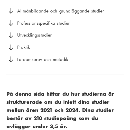
i
k
a
Allmänbildande och grundläggande studier
s
m
Professionsspecifika studier
t
e
Utvecklingsstudier
i
n
Praktik
g
u
Lärdomsprov och metodik
På denna sida hittar du hur studierna är
strukturerade om du inlett dina studier
mellan åren 2021 och 2024. Dina studier
består av 210 studiepoäng som du
avlägger under 3,5 år.