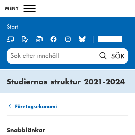
Hoppa
MENY
till
huvudinnehåll
Start
Arcada
S
o
Sök
innehåll
c
på
i
Start
Studiernas struktur 2021-2024
a
l
m
Företagsekonomi
L
e
ä
d
Snabblänkar
n