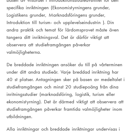
basen av vitsordet i introduktionsstudieavsnittet för den
specifika inriktningen (Ekonomistyrningens grunder,
Logistikens grunder, Marknadsföringens grunder,
Introduktion till turism- och upplevelseindustrin ). Din
andra praktik och temat för lärdomsprovet måste även
tangera ditt inriktningsval. Det är därför viktigt att
observera att studieframgången påverkar
valmöjligheterna.
De breddade inriktningen ansöker du till på vårterminen
under ditt andra studieår. Varje breddad inriktning har
40 st platser. Antagningen sker på basen av medeltalet i
studieframgången och minst 20 studiepoäng från dina
inritningsstudier (marknadsföring, logistik, turism eller
ekonomistyrning). Det är därmed viktigt att observera att
studieframgången påverkar framtida valmöjligheter inom
utbildningen.
Alla inriktningar och breddade inriktningar undervisas i