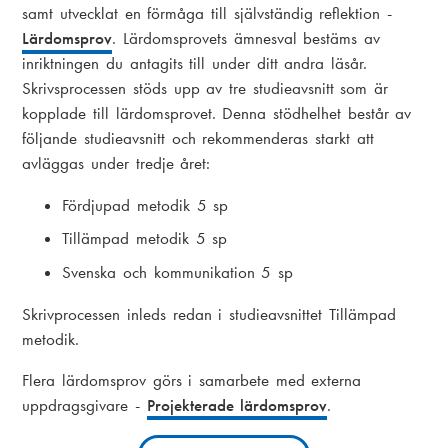
samt utvecklat en förmåga till självständig reflektion -
Lärdomsprov
. Lärdomsprovets ämnesval bestäms av
inriktningen du antagits till under ditt andra läsår.
Skrivsprocessen stöds upp av tre studieavsnitt som är
kopplade till lärdomsprovet. Denna stödhelhet består av
följande studieavsnitt och rekommenderas starkt att
avläggas under tredje året:
Fördjupad metodik 5 sp
Tillämpad metodik 5 sp
Svenska och kommunikation 5 sp
Skrivprocessen inleds redan i studieavsnittet Tillämpad
metodik.
Flera lärdomsprov görs i samarbete med externa
uppdragsgivare -
Projekterade lärdomsprov
.