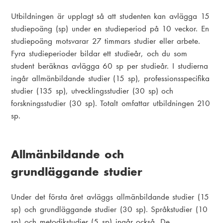
Utbildningen är upplagt så att studenten kan avlägga 15
studiepoäng (sp) under en studieperiod på 10 veckor. En
studiepoäng motsvarar 27 timmars studier eller arbete.
Fyra studieperioder bildar ett studieår, och du som
student beräknas avlägga 60 sp per studieår. I studierna
ingår allmänbildande studier (15 sp), professionsspecifika
studier (135 sp), utvecklingsstudier (30 sp) och
forskningsstudier (30 sp). Totalt omfattar utbildningen 210
sp.
Allmänbildande och
grundläggande studier
Under det första året avläggs allmänbildande studier (15
sp) och grundläggande studier (30 sp). Språkstudier (10
sp) och metodikstudier (5 sp) ingår också. De