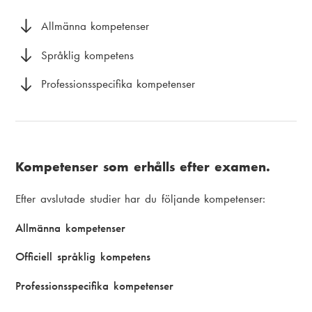
i
k
a
Allmänna kompetenser
s
m
Språklig kompetens
t
e
Professionsspecifika kompetenser
i
n
g
u
Kompetenser som erhålls efter examen.
Efter avslutade studier har du följande kompetenser:
Allmänna kompetenser
Officiell språklig kompetens
Professionsspecifika kompetenser