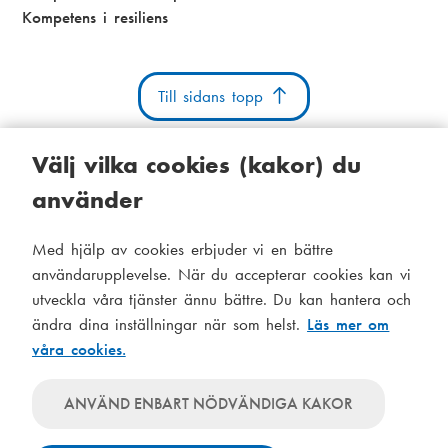
Kompetens i resiliens
Till sidans topp
Välj vilka cookies (kakor) du
använder
Kakor
Tillgänglighetsutlåtande
Systemstatus
Med hjälp av cookies erbjuder vi en bättre
S
Administration
användarupplevelse. När du accepterar cookies kan vi
i
utveckla våra tjänster ännu bättre. Du kan hantera och
Tema
d
ändra dina inställningar när som helst.
Läs mer om
Temat
våra cookies.
följer
f
Temat
systeminställningar
använder
o
Temat
ANVÄND ENBART NÖDVÄNDIGA KAKOR
alltid
använder
t
ljusa
alltid