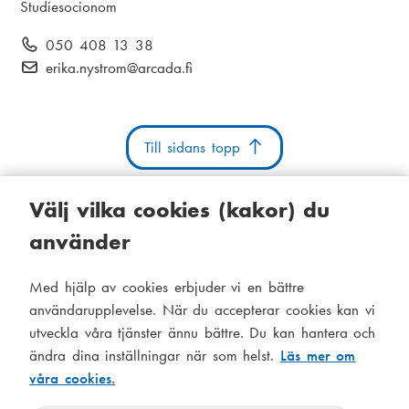
a
P
Studiesocionom
m
o
T
050 408 13 38
n
s
e
E
erika.nystrom
@arcada.fi
:
i
l
-
t
e
p
i
f
o
o
Till sidans topp
o
s
n
n
t
:
:
:
Välj vilka cookies (kakor) du
använder
Kakor
Tillgänglighetsutlåtande
Systemstatus
Med hjälp av cookies erbjuder vi en bättre
S
Administration
användarupplevelse. När du accepterar cookies kan vi
i
utveckla våra tjänster ännu bättre. Du kan hantera och
Tema
d
ändra dina inställningar när som helst.
Läs mer om
Temat
våra cookies.
följer
f
Temat
systeminställningar