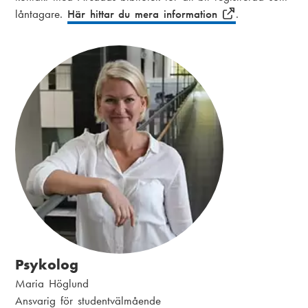
låntagare.
Här hittar du mera information
.
Psykolog
N
Maria Höglund
a
P
Ansvarig för studentvälmående