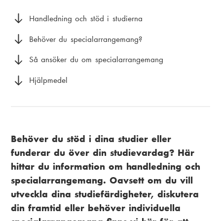
i
k
a
Handledning och stöd i studierna
s
m
Behöver du specialarrangemang?
t
e
Så ansöker du om specialarrangemang
i
n
Hjälpmedel
g
u
Behöver du stöd i dina studier eller
funderar du över din studievardag? Här
hittar du information om handledning och
specialarrangemang. Oavsett om du vill
utveckla dina studiefärdigheter, diskutera
din framtid eller behöver individuella