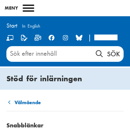
Hoppa
MENY
till
huvudinnehåll
Start
In English
Arcada
S
o
Sök
innehåll
c
på
i
Start
Stöd för inlärningen
a
l
m
Välmående
L
e
ä
d
Snabblänkar
n