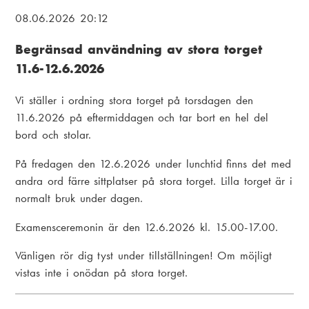
i
L
08.06.2026 20:12
a
ä
Begränsad användning av stora torget
m
n
11.6-12.6.2026
e
k
n
s
Vi ställer i ordning stora torget på torsdagen den
11.6.2026 på eftermiddagen och tar bort en hel del
u
t
bord och stolar.
i
På fredagen den 12.6.2026 under lunchtid finns det med
g
andra ord färre sittplatser på stora torget. Lilla torget är i
normalt bruk under dagen.
Examensceremonin är den 12.6.2026 kl. 15.00-17.00.
Vänligen rör dig tyst under tillställningen! Om möjligt
vistas inte i onödan på stora torget.