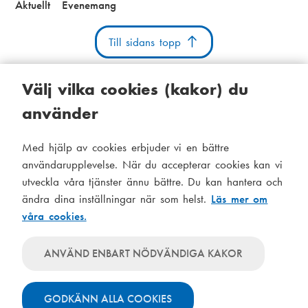
Aktuellt
Evenemang
Till sidans topp
Välj vilka cookies (kakor) du
använder
Kakor
Tillgänglighetsutlåtande
Systemstatus
Med hjälp av cookies erbjuder vi en bättre
S
Administration
användarupplevelse. När du accepterar cookies kan vi
i
utveckla våra tjänster ännu bättre. Du kan hantera och
Tema
d
ändra dina inställningar när som helst.
Läs mer om
Temat
våra cookies.
följer
f
Temat
systeminställningar
använder
o
Temat
ANVÄND ENBART NÖDVÄNDIGA KAKOR
alltid
använder
t
ljusa
alltid
färger
GODKÄNN ALLA COOKIES
mörka