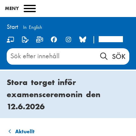
Hoppa
MENY
till
huvudinnehåll
Start
In English
Arcada
S
o
Sök
innehåll
c
på
i
Start
Stora torget inför
a
examensceremonin den
l
12.6.2026
m
e
d
Aktuellt