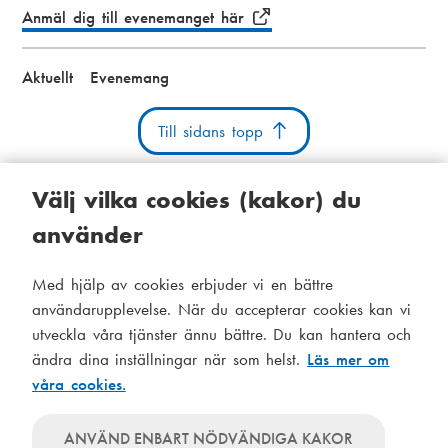
Anmäl dig till evenemanget här
Aktuellt
Evenemang
Till sidans topp
Välj vilka cookies (kakor) du
använder
Kakor
Tillgänglighetsutlåtande
Systemstatus
Med hjälp av cookies erbjuder vi en bättre
S
Administration
användarupplevelse. När du accepterar cookies kan vi
i
utveckla våra tjänster ännu bättre. Du kan hantera och
Tema
d
ändra dina inställningar när som helst.
Läs mer om
Temat
våra cookies.
följer
f
Temat
systeminställningar
använder
o
Temat
ANVÄND ENBART NÖDVÄNDIGA KAKOR
alltid