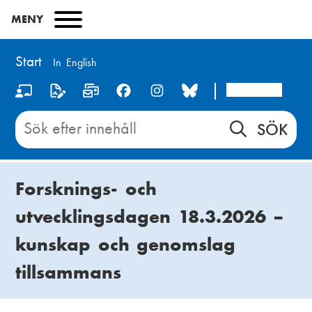
Hoppa
MENY
till
huvudinnehåll
Start
In English
Arcada
S
o
Sök
innehåll
c
på
i
Start
Forsknings- och
a
utvecklingsdagen 18.3.2026 –
l
kunskap och genomslag
m
e
tillsammans
d