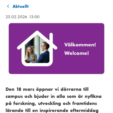
i
Aktuellt
a
L
25.02.2026 13:00
m
ä
e
n
n
k
u
s
t
i
g
Den 18 mars öppnar vi dörrarna till
campus och bjuder in alla som är nyfikna
på forskning, utveckling och framtidens
lärande till en inspirerande eftermiddag