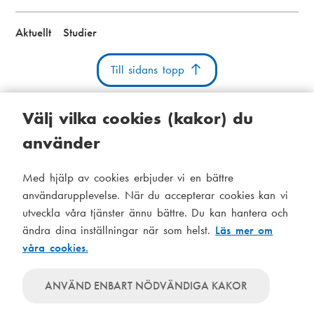
Aktuellt
Studier
Till sidans topp
Välj vilka cookies (kakor) du
använder
Kakor
Tillgänglighetsutlåtande
Systemstatus
Med hjälp av cookies erbjuder vi en bättre
S
Administration
användarupplevelse. När du accepterar cookies kan vi
i
utveckla våra tjänster ännu bättre. Du kan hantera och
Tema
d
ändra dina inställningar när som helst.
Läs mer om
Temat
våra cookies.
följer
f
Temat
systeminställningar
använder
o
Temat
ANVÄND ENBART NÖDVÄNDIGA KAKOR
alltid
använder
t
ljusa