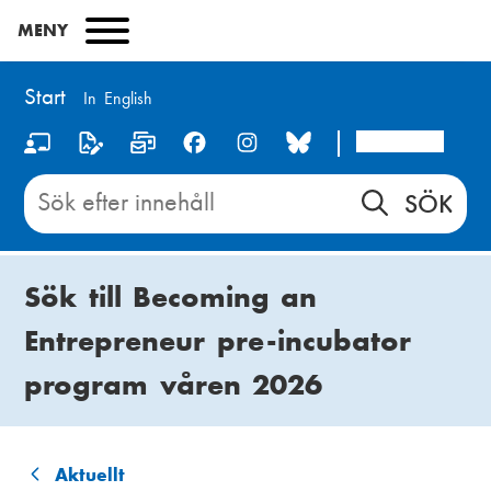
Hoppa
MENY
till
huvudinnehåll
Start
In English
Arcada
S
o
Sök
innehåll
c
på
i
Start
Sök till Becoming an
a
Entrepreneur pre-incubator
l
program våren 2026
m
e
d
Aktuellt