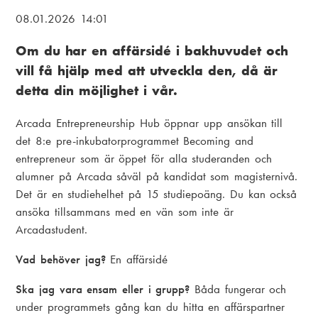
i
L
08.01.2026 14:01
a
ä
Om du har en affärsidé i bakhuvudet och
m
n
vill få hjälp med att utveckla den, då är
e
k
detta din möjlighet i vår.
n
s
Arcada Entrepreneurship Hub öppnar upp ansökan till
u
t
det 8:e pre-inkubatorprogrammet Becoming and
i
entrepreneur som är öppet för alla studeranden och
alumner på Arcada såväl på kandidat som magisternivå.
g
Det är en studiehelhet på 15 studiepoäng. Du kan också
ansöka tillsammans med en vän som inte är
Arcadastudent.
Vad behöver jag?
En affärsidé
Ska jag vara ensam eller i grupp?
Båda fungerar och
under programmets gång kan du hitta en affärspartner