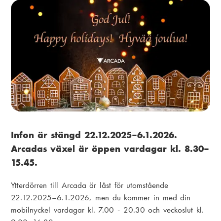
ä
i
n
a
k
m
s
e
t
n
i
u
g
Infon är stängd 22.12.2025–6.1.2026.
Arcadas växel är öppen vardagar kl. 8.30–
15.45.
Ytterdörren till Arcada är låst för utomstående
22.12.2025–6.1.2026, men du kommer in med din
mobilnyckel vardagar kl. 7.00 - 20.30 och veckoslut kl.