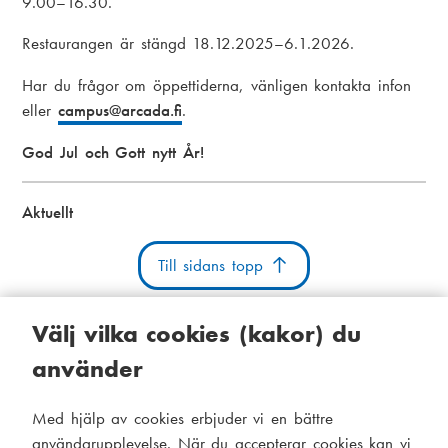
9.00–16.30.
Restaurangen är stängd 18.12.2025–6.1.2026.
Har du frågor om öppettiderna, vänligen kontakta infon
eller
campus
@arcada.fi
.
God Jul och Gott nytt År!
Aktuellt
Till sidans topp
Välj vilka cookies (kakor) du
använder
Kakor
Tillgänglighetsutlåtande
Systemstatus
Med hjälp av cookies erbjuder vi en bättre
S
Administration
användarupplevelse. När du accepterar cookies kan vi