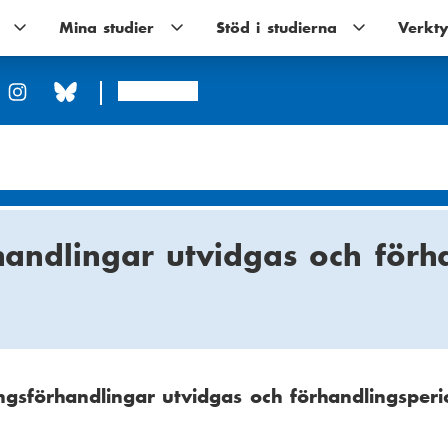
Utbildningar
Mina studier
Mina
Stöd i studierna
Stöd
Verkty
undernavigering
studier
i
undernavigering
studierna
undernavigerin
Arcada
handlingar utvidgas och förh
ngsförhandlingar utvidgas och förhandlingsperi