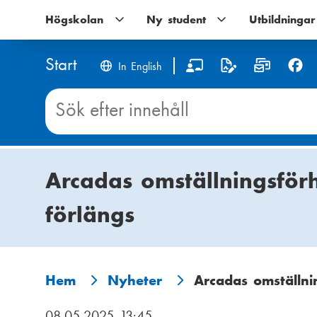
Hoppa
Högskolan
Högskolan
Ny student
Ny
Utbildningar
till
undernavigering
student
huvudinnehåll
undernavigering
Start
S
In English
o
Sök
innehåll
c
på
Start
i
Arcadas omställningsför
a
förlängs
l
m
e
Hem
Nyheter
Arcadas omställni
L
d
08.05.2025 13:45