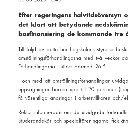
ä
i
Efter regeringens halvtidsöversyn o
n
a
det klart att betydande nedskärni
k
m
basfinansiering de kommande tre 
s
e
Till följd av detta har högskolans styrelse be
t
n
omställningsförhandlingarna med två veckor då 
i
Förhandlingarna slutförs därmed 26.5.
u
g
I och med att omställningsförhandlingar utvidg
uppsägningar beröra upp till 20 personer (ti
få väsentliga ändringar i arbetsvillkoren och/el
Rektor informerade om de utvidgade förhandli
Studerandekår och specialföreningarna fick även