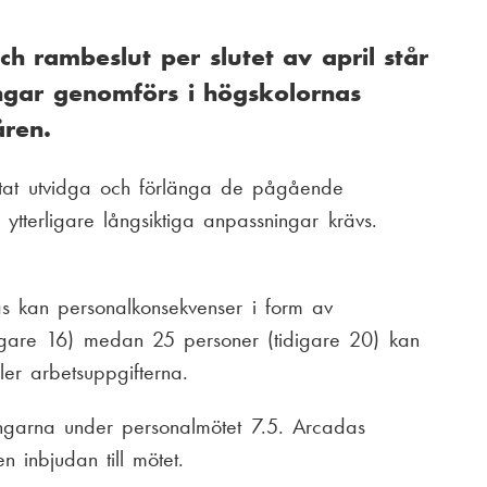
ch rambeslut per slutet av april står
ngar genomförs i högskolornas
åren.
slutat utvidga och förlänga de pågående
ytterligare långsiktiga anpassningar krävs.
as kan personalkonsekvenser i form av
digare 16) medan 25 personer (tidigare 20) kan
ler arbetsuppgifterna.
ngarna under personalmötet 7.5. Arcadas
 inbjudan till mötet.