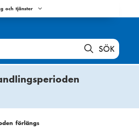
g och tjänster
Verktyg
och
tjänster
g
undernavigering
andlingsperioden
oden förlängs