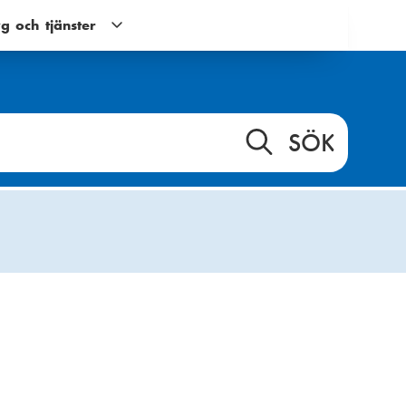
g och tjänster
Verktyg
och
tjänster
g
undernavigering