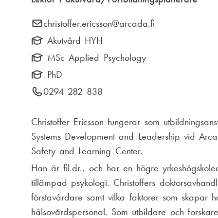
n
i
E
christoffer.ericsson
@arcada.fi
k
a
-
Akutvård HYH
s
p
m
MSc Applied Psychology
t
o
e
PhD
s
i
T
0294 282 838
n
t
g
e
:
u
l
Christoffer Ericsson fungerar som utbildnings
e
Systems Development and Leadership vid Arca
f
Safety and Learning Center.
o
Han är fil.dr., och har en högre yrkeshögskol
n
tillämpad psykologi. Christoffers doktorsavhandli
n
förstavårdare samt vilka faktorer som skapar hål
u
hälsovårdspersonal. Som utbildare och forskare ä