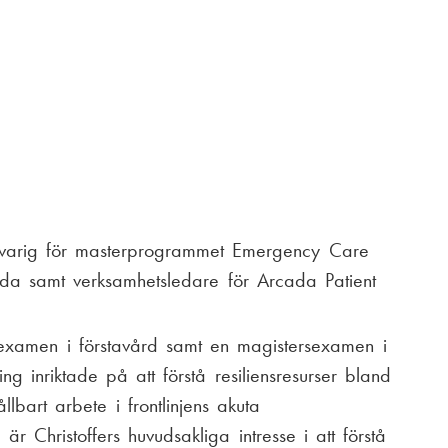
ansvarig för masterprogrammet Emergency Care
da samt verksamhetsledare för Arcada Patient
eexamen i förstavård samt en magistersexamen i
ng inriktade på att förstå resiliensresurser bland
lbart arbete i frontlinjens akuta
r Christoffers huvudsakliga intresse i att förstå