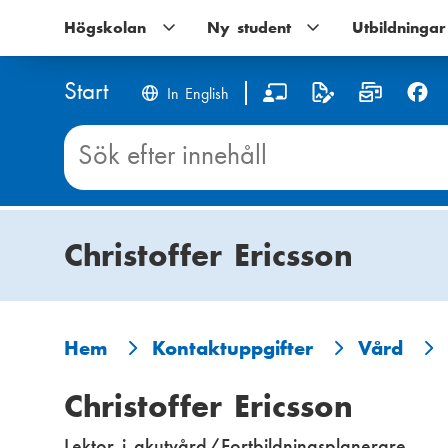
Hoppa
Högskolan
Högskolan
Ny student
Ny
Utbildningar
till
undernavigering
student
huvudinnehåll
undernavigering
Start
S
In English
o
Sök
innehåll
c
på
Start
i
Christoffer Ericsson
a
l
m
Hem
Kontaktuppgifter
Vård
L
e
Christoffer Ericsson
ä
d
Lektor i akutvård/Fortbildningsplanerare