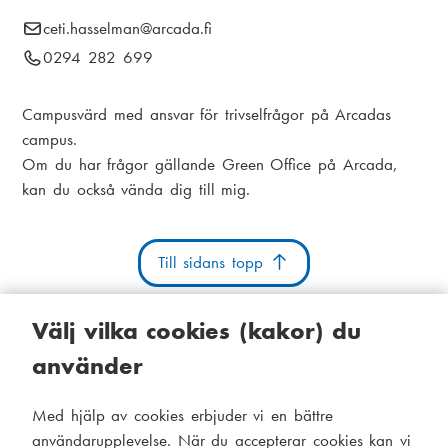
i
E
ceti.hasselman
@arcada.fi
k
a
-
T
0294 282 699
s
m
p
e
t
o
e
l
Campusvärd med ansvar för trivselfrågor på Arcadas
s
e
i
campus.
n
t
f
Om du har frågor gällande Green Office på Arcada,
g
u
:
o
kan du också vända dig till mig.
n
n
u
Till sidans topp
m
m
Välj vilka cookies (kakor) du
e
r
använder
:
Kakor
Tillgänglighetsutlåtande
Systemstatus
Med hjälp av cookies erbjuder vi en bättre
S
Administration
användarupplevelse. När du accepterar cookies kan vi