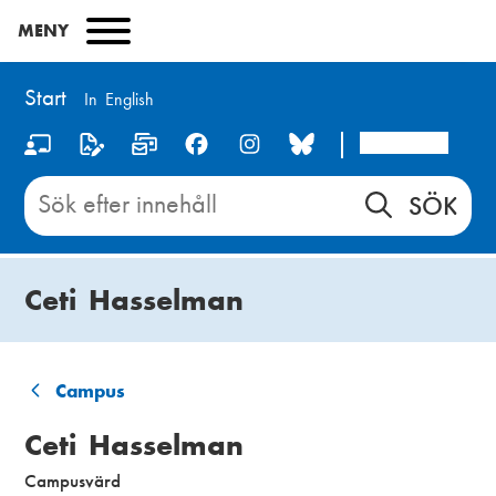
Hoppa
MENY
till
huvudinnehåll
Start
In English
Arcada
S
o
Sök
innehåll
c
på
i
Start
Ceti Hasselman
a
l
m
Campus
L
e
Ceti Hasselman
ä
d
Campusvärd
n