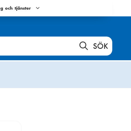
g och tjänster
Verktyg
och
tjänster
g
undernavigering