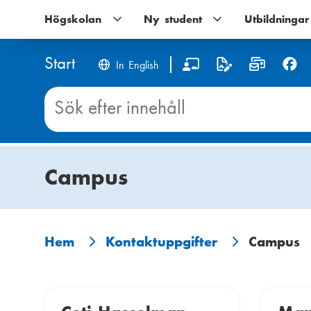
Hoppa
Högskolan
Högskolan
Ny student
Ny
Utbildningar
till
undernavigering
student
huvudinnehåll
undernavigering
Start
S
In English
o
Sök
innehåll
c
på
Start
i
Campus
a
l
m
Hem
Kontaktuppgifter
Campus
L
e
ä
d