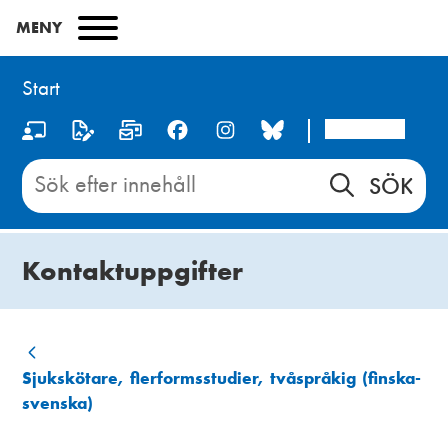
Hoppa
MENY
till
huvudinnehåll
Start
Arcada
S
o
Sök
innehåll
c
på
i
Start
Kontaktuppgifter
a
l
m
L
Sjukskötare, flerformsstudier, tvåspråkig (finska-
e
svenska)
ä
d
n