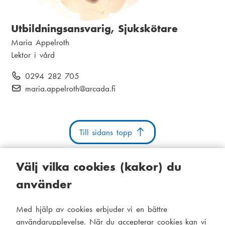
Utbildningsansvarig, Sjukskötare
N
Maria Appelroth
a
P
Lektor i vård
m
o
T
0294 282 705
n
s
e
E
maria.appelroth
@arcada.fi
:
i
l
-
t
e
p
i
f
o
o
Till sidans topp
o
s
n
n
t
:
:
:
Välj vilka cookies (kakor) du
använder
Kakor
Tillgänglighetsutlåtande
Systemstatus
Med hjälp av cookies erbjuder vi en bättre
S
Administration
användarupplevelse. När du accepterar cookies kan vi