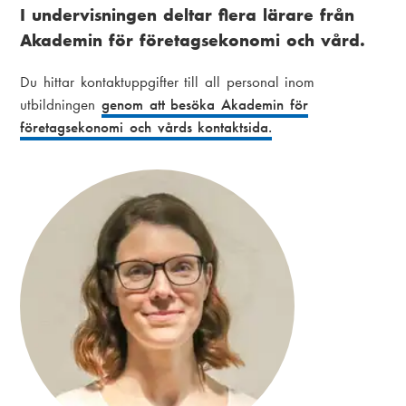
i
I undervisningen deltar flera lärare från
k
a
Akademin för företagsekonomi och vård.
s
m
Du hittar kontaktuppgifter till all personal inom
t
e
utbildningen
genom att besöka Akademin för
i
företagsekonomi och vårds kontaktsida.
n
g
u