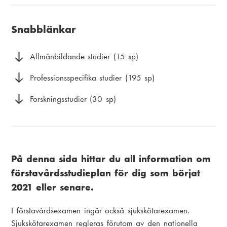
u
i
k
v
a
Snabblänkar
s
u
m
t
d
e
Allmänbildande studier (15 sp)
i
m
n
Professionsspecifika studier (195 sp)
g
e
u
Forskningsstudier (30 sp)
n
y
På denna sida hittar du all information om
förstavårdsstudieplan för dig som börjat
2021 eller senare.
I förstavårdsexamen ingår också sjukskötarexamen.
Sjukskötarexamen regleras förutom av den nationella