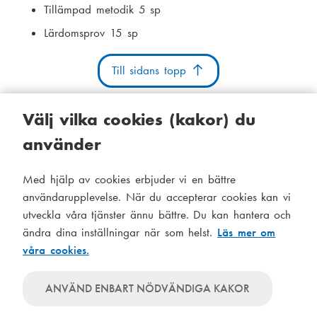
Tillämpad metodik 5 sp
Lärdomsprov 15 sp
Till sidans topp
Välj vilka cookies (kakor) du
använder
Kakor
Tillgänglighetsutlåtande
Systemstatus
Med hjälp av cookies erbjuder vi en bättre
S
Administration
användarupplevelse. När du accepterar cookies kan vi
i
utveckla våra tjänster ännu bättre. Du kan hantera och
Tema
d
ändra dina inställningar när som helst.
Läs mer om
Temat
våra cookies.
följer
f
Temat
systeminställningar
använder
o
Temat
ANVÄND ENBART NÖDVÄNDIGA KAKOR
alltid
använder
t
ljusa