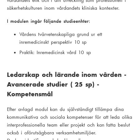
vårdandets etik och i din utveckling som professionell i
säkerhetskulturen inom vårdandets kliniska kontexter.
I modulen ingår följande studieenhter:
Vårdens tvärvetenskapliga grund ur ett
inremedicinskt perspektiv 10 sp
Praktik: Inremedicinsk vård 10 sp
Ledarskap och lärande inom vården -
Avancerade studier ( 25 sp) -
Kompetensmål
Efter avlagd modul kan du självständigt tillämpa dina
kommunikativa och sociala kompetenser för att leda olika
interprofessionella team eller projekt och kan fatta beslut
också i oförutsägbara verksamhetsmiljöer.