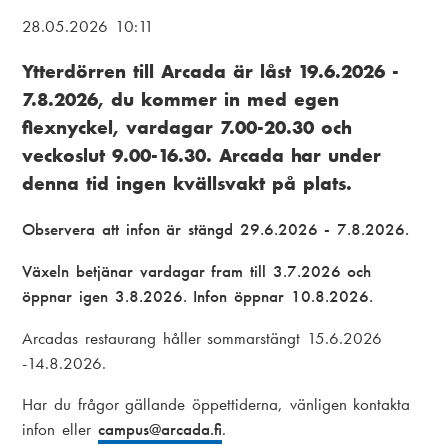
i
L
28.05.2026 10:11
a
ä
Ytterdörren till Arcada är låst 19.6.2026 -
m
n
7.8.2026, du kommer in med egen
e
k
flexnyckel, vardagar 7.00-20.30 och
n
s
veckoslut 9.00-16.30. Arcada har under
u
t
denna tid ingen kvällsvakt på plats.
i
Observera att infon är stängd 29.6.2026 - 7.8.2026.
g
Växeln betjänar vardagar fram till 3.7.2026 och
öppnar igen 3.8.2026. Infon öppnar 10.8.2026.
Arcadas restaurang håller sommarstängt 15.6.2026
-14.8.2026.
Har du frågor gällande öppettiderna, vänligen kontakta
infon eller
campus
@arcada.fi
.