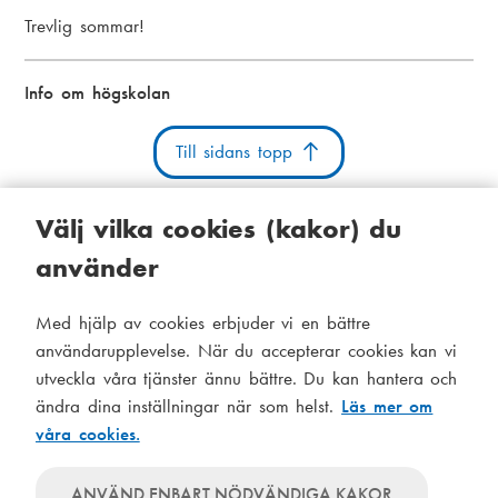
Trevlig sommar!
Info om högskolan
Till sidans topp
Välj vilka cookies (kakor) du
använder
Kakor
Tillgänglighetsutlåtande
Systemstatus
Med hjälp av cookies erbjuder vi en bättre
S
Administration
användarupplevelse. När du accepterar cookies kan vi
i
utveckla våra tjänster ännu bättre. Du kan hantera och
Tema
d
ändra dina inställningar när som helst.
Läs mer om
Temat
våra cookies.
följer
f
Temat
systeminställningar
använder
o
Temat
ANVÄND ENBART NÖDVÄNDIGA KAKOR