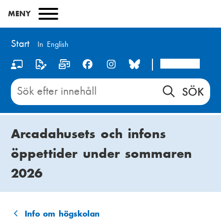
Hoppa
MENY
till
huvudinnehåll
Start
In English
Arcada
S
o
Sök
innehåll
c
på
i
Start
Arcadahusets och infons
a
öppettider under sommaren
l
2026
m
e
d
Info om högskolan