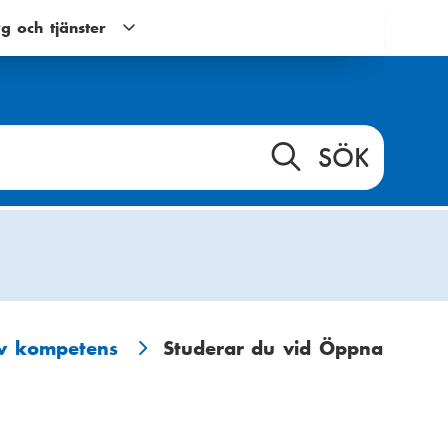
g och tjänster
Verktyg
och
tjänster
g
undernavigering
av kompetens
Studerar du vid Öppna