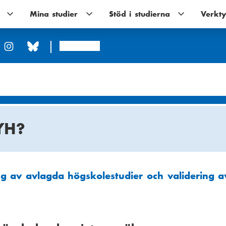
Utbildningar
Mina studier
Mina
Stöd i studierna
Stöd
Verkty
undernavigering
studier
i
undernavigering
studierna
undernavigerin
Arcada
YH?
ng av avlagda högskolestudier och validering 