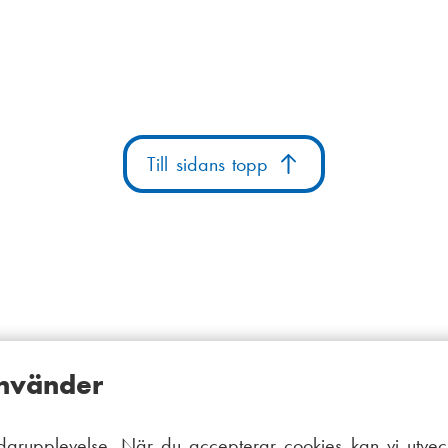
Till sidans topp
använder
arupplevelse. När du accepterar cookies kan vi utveck