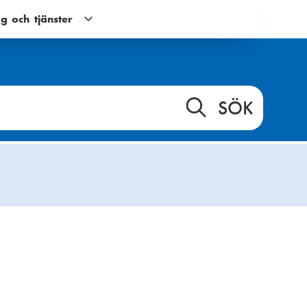
g och tjänster
Verktyg
och
tjänster
g
undernavigering