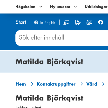
Hoppa
Högskolan
Högskolan
Ny student
Ny
Utbildningar
till
undernavigering
student
huvudinnehåll
undernavigering
Start
S
In English
o
Sök
innehåll
c
på
Start
i
Matilda Björkqvist
a
l
m
Hem
Kontaktuppgifter
Vård
L
e
Matilda Björkqvist
ä
d
Lektor i vård