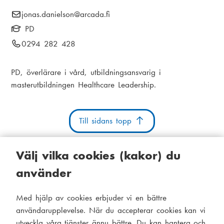
i
E
jonas.danielson
@arcada.fi
k
a
-
PD
s
m
p
T
0294 282 428
t
o
e
e
s
i
l
n
PD, överlärare i vård, utbildningsansvarig i
t
e
masterutbildningen Healthcare Leadership.
g
u
:
f
o
n
Till sidans topp
n
u
Välj vilka cookies (kakor) du
m
m
använder
e
Kakor
Tillgänglighetsutlåtande
Systemstatus
r
Med hjälp av cookies erbjuder vi en bättre
S
Administration
:
användarupplevelse. När du accepterar cookies kan vi
i
utveckla våra tjänster ännu bättre. Du kan hantera och
Tema