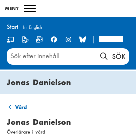
Hoppa
MENY
till
huvudinnehåll
Start
In English
Arcada
S
o
Sök
innehåll
c
på
i
Start
Jonas Danielson
a
l
m
Vård
L
e
Jonas Danielson
ä
d
Överlärare i vård
n