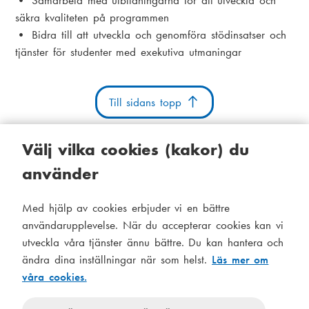
• Samarbeta med utbildningarna för att utveckla och
säkra kvaliteten på programmen
• Bidra till att utveckla och genomföra stödinsatser och
tjänster för studenter med exekutiva utmaningar
Till sidans topp
Välj vilka cookies (kakor) du
använder
Kakor
Tillgänglighetsutlåtande
Systemstatus
Med hjälp av cookies erbjuder vi en bättre
S
Administration
användarupplevelse. När du accepterar cookies kan vi
i
utveckla våra tjänster ännu bättre. Du kan hantera och
Tema
d
ändra dina inställningar när som helst.
Läs mer om
Temat
våra cookies.
följer
f
Temat
systeminställningar
använder