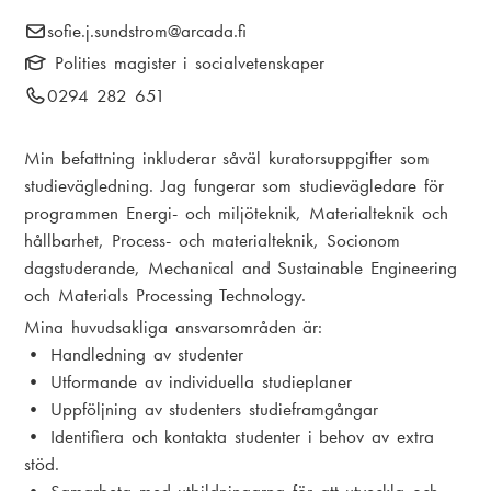
i
E
sofie.j.sundstrom
@arcada.fi
k
a
-
Polities magister i socialvetenskaper
s
m
p
T
0294 282 651
t
o
e
e
s
i
l
n
Min befattning inkluderar såväl kuratorsuppgifter som
t
e
studievägledning. Jag fungerar som studievägledare för
g
u
:
f
programmen Energi- och miljöteknik, Materialteknik och
o
hållbarhet, Process- och materialteknik, Socionom
n
dagstuderande, Mechanical and Sustainable Engineering
n
och Materials Processing Technology.
u
Mina huvudsakliga ansvarsområden är:
m
• Handledning av studenter
m
• Utformande av individuella studieplaner
e
• Uppföljning av studenters studieframgångar
r
• Identifiera och kontakta studenter i behov av extra
:
stöd.