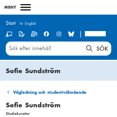
Hoppa
MENY
till
huvudinnehåll
Start
In English
Arcada
S
o
Sök
innehåll
c
på
i
Start
Sofie Sundström
a
l
m
Vägledning och studentvälmående
L
e
Sofie Sundström
ä
d
Studiekurator
n