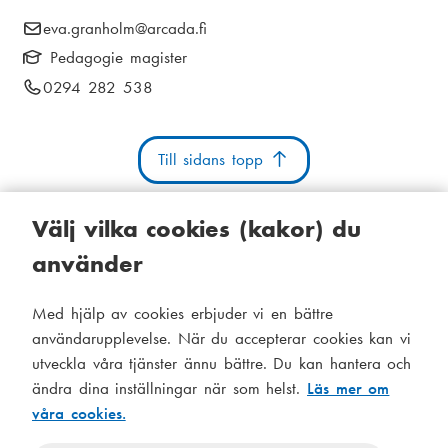
i
E
eva.granholm
@arcada.fi
k
a
-
Pedagogie magister
s
m
p
T
0294 282 538
t
o
e
e
s
i
l
n
t
Till sidans topp
e
g
u
:
f
o
Välj vilka cookies (kakor) du
n
använder
n
u
Kakor
Tillgänglighetsutlåtande
Systemstatus
m
Med hjälp av cookies erbjuder vi en bättre
S
Administration
m
användarupplevelse. När du accepterar cookies kan vi
i
e
utveckla våra tjänster ännu bättre. Du kan hantera och
Tema
d
r
ändra dina inställningar när som helst.
Läs mer om
Temat
:
våra cookies.
följer
f
Temat
systeminställningar