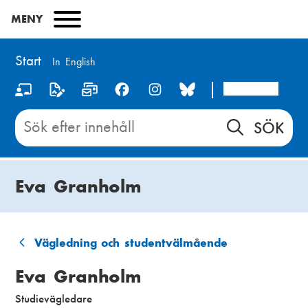
Hoppa
MENY
till
huvudinnehåll
Start
In English
Arcada
S
o
Sök
innehåll
c
på
i
Start
Eva Granholm
a
l
m
Vägledning och studentvälmående
L
e
Eva Granholm
ä
d
Studievägledare
n