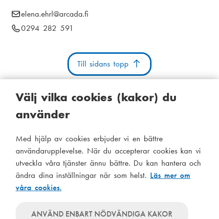
i
E
elena.ehrl
@arcada.fi
k
a
-
T
0294 282 591
s
m
p
e
t
o
e
l
s
Till sidans topp
e
i
n
t
f
g
u
:
o
Välj vilka cookies (kakor) du
n
använder
n
u
Kakor
Tillgänglighetsutlåtande
Systemstatus
m
Med hjälp av cookies erbjuder vi en bättre
S
Administration
m
användarupplevelse. När du accepterar cookies kan vi
i
e
utveckla våra tjänster ännu bättre. Du kan hantera och
Tema
d
r
ändra dina inställningar när som helst.
Läs mer om
Temat
:
våra cookies.
följer
f
Temat
systeminställningar
använder
o
Temat
ANVÄND ENBART NÖDVÄNDIGA KAKOR
alltid