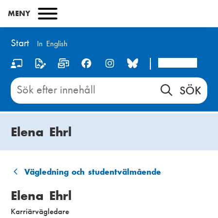
Hoppa
MENY
till
huvudinnehåll
Start
In English
Arcada
S
o
Sök
innehåll
c
på
i
Start
Elena Ehrl
a
l
m
Vägledning och studentvälmående
L
e
Elena Ehrl
ä
d
Karriärvägledare
n