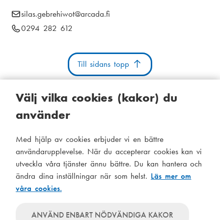
i
E
silas.gebrehiwot
@arcada.fi
k
a
-
T
0294 282 612
s
m
p
e
t
o
e
l
s
Till sidans topp
e
i
n
t
f
g
u
:
o
Välj vilka cookies (kakor) du
n
använder
n
u
Kakor
Tillgänglighetsutlåtande
Systemstatus
m
Med hjälp av cookies erbjuder vi en bättre
S
Administration
m
användarupplevelse. När du accepterar cookies kan vi
i
e
utveckla våra tjänster ännu bättre. Du kan hantera och
Tema
d
r
ändra dina inställningar när som helst.
Läs mer om
Temat
:
våra cookies.
följer
f
Temat
systeminställningar
använder
o
Temat
ANVÄND ENBART NÖDVÄNDIGA KAKOR
alltid