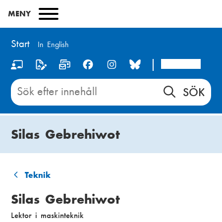
Hoppa
MENY
till
huvudinnehåll
Start
In English
Arcada
S
o
Sök
innehåll
c
på
i
Start
Silas Gebrehiwot
a
l
m
Teknik
L
e
Silas Gebrehiwot
ä
d
Lektor i maskinteknik
n