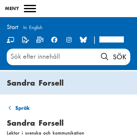
Hoppa
MENY
till
huvudinnehåll
Start
In English
Arcada
S
o
Sök
innehåll
c
på
i
Start
Sandra Forsell
a
l
m
Språk
L
e
Sandra Forsell
ä
d
Lektor i svenska och kommunikation
n