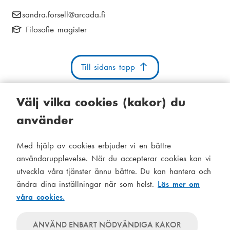
i
E
sandra.forsell
@arcada.fi
k
a
-
Filosofie magister
s
m
p
t
o
e
s
Till sidans topp
i
n
t
g
u
:
Välj vilka cookies (kakor) du
använder
Kakor
Tillgänglighetsutlåtande
Systemstatus
Med hjälp av cookies erbjuder vi en bättre
S
Administration
användarupplevelse. När du accepterar cookies kan vi
i
utveckla våra tjänster ännu bättre. Du kan hantera och
Tema
d
ändra dina inställningar när som helst.
Läs mer om
Temat
våra cookies.
följer
f
Temat
systeminställningar
använder
o
Temat
ANVÄND ENBART NÖDVÄNDIGA KAKOR
alltid