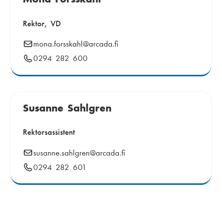
i
k
a
Rektor, VD
s
m
E
mona.forsskahl
@arcada.fi
t
e
-
Telefonnummer:
0294 282 600
i
p
n
o
g
u
s
t
Susanne Sahlgren
:
Rektorsassistent
E
susanne.sahlgren
@arcada.fi
-
Telefonnummer:
0294 282 601
p
o
s
t