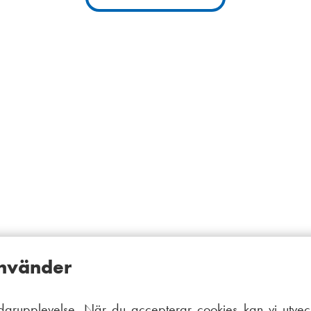
använder
arupplevelse. När du accepterar cookies kan vi utveck