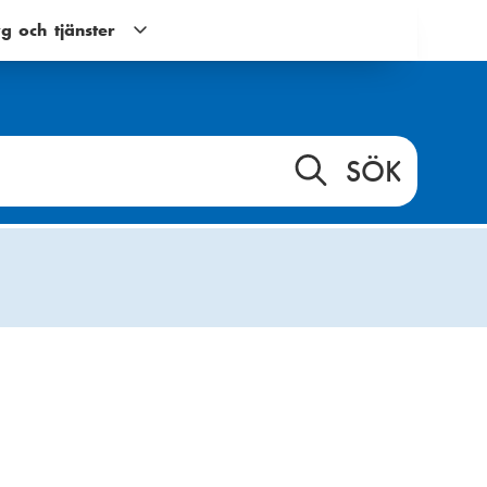
g och tjänster
Verktyg
och
tjänster
g
undernavigering