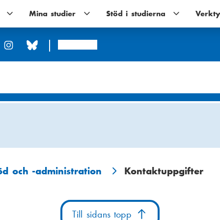
Utbildningar
Mina studier
Mina
Stöd i studierna
Stöd
Verkty
undernavigering
studier
i
undernavigering
studierna
undernavigerin
Arcada
öd och -administration
Kontaktuppgifter
Till sidans topp