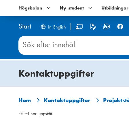
Hoppa
Högskolan
Högskolan
Ny student
Ny
Utbildningar
till
undernavigering
student
huvudinnehåll
undernavigering
Start
S
In English
o
Sök
innehåll
c
på
Start
i
Kontaktuppgifter
a
l
m
Hem
Kontaktuppgifter
Projektst
L
e
Ett fel har uppstått.
ä
d