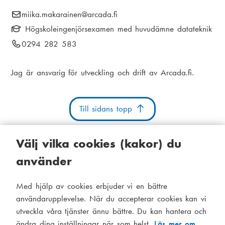
i
E
miika.makarainen
@arcada.fi
k
a
-
Högskoleingenjörsexamen med huvudämne datateknik
s
m
p
T
0294 282 583
t
o
e
e
s
i
l
n
Jag är ansvarig för utveckling och drift av Arcada.fi.
t
e
g
u
:
f
o
Till sidans topp
n
n
Välj vilka cookies (kakor) du
u
m
använder
m
Kakor
Tillgänglighetsutlåtande
Systemstatus
e
Med hjälp av cookies erbjuder vi en bättre
S
Administration
r
användarupplevelse. När du accepterar cookies kan vi
i
:
utveckla våra tjänster ännu bättre. Du kan hantera och
Tema
ändra dina inställningar när som helst.
Läs mer om