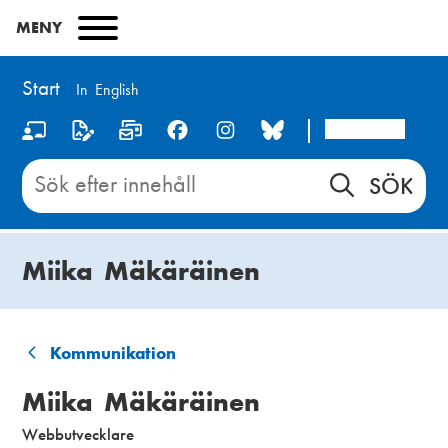
Hoppa
MENY
till
huvudinnehåll
Start
In English
Arcada
S
o
Sök
innehåll
c
på
i
Start
Miika Mäkäräinen
a
l
m
Kommunikation
L
e
Miika Mäkäräinen
ä
d
Webbutvecklare
n