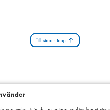
Till sidans topp
använder
arupplevelse. När du accepterar cookies kan vi utveck