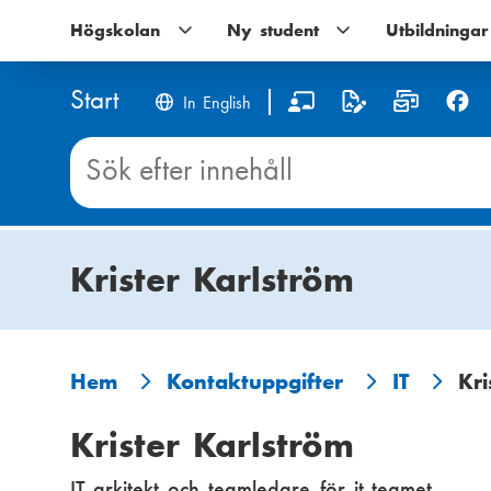
Hoppa
Högskolan
Högskolan
Ny student
Ny
Utbildningar
till
undernavigering
student
huvudinnehåll
undernavigering
Start
S
In English
o
Sök
innehåll
c
på
Start
i
Krister Karlström
a
l
m
Hem
Kontaktuppgifter
IT
Kri
L
e
Krister Karlström
ä
d
IT-arkitekt och teamledare för it-teamet