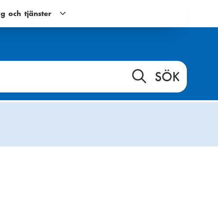
g och tjänster
Verktyg
och
tjänster
g
undernavigering