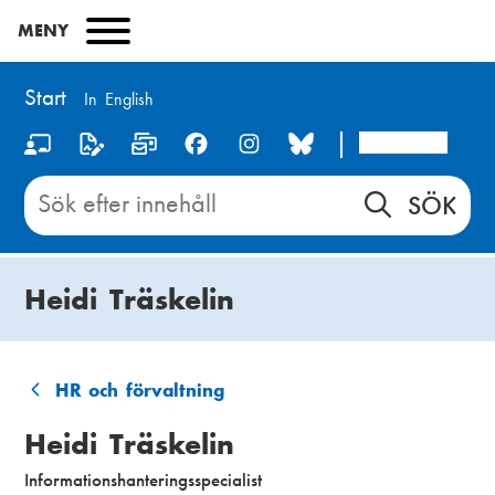
Hoppa
MENY
till
huvudinnehåll
Start
In English
Arcada
S
o
Sök
innehåll
c
på
i
Start
Heidi Träskelin
a
l
m
HR och förvaltning
L
e
Heidi Träskelin
ä
d
Informationshanteringsspecialist
n