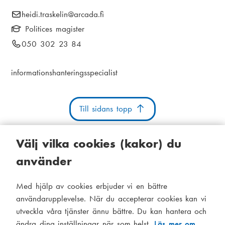
i
E
heidi.traskelin
@arcada.fi
k
a
-
Politices magister
s
m
p
T
050 302 23 84
t
o
e
e
s
i
l
n
informationshanteringsspecialist
t
e
g
u
:
f
o
Till sidans topp
n
n
Välj vilka cookies (kakor) du
u
m
använder
m
Kakor
Tillgänglighetsutlåtande
Systemstatus
e
Med hjälp av cookies erbjuder vi en bättre
S
Administration
r
användarupplevelse. När du accepterar cookies kan vi
i
:
utveckla våra tjänster ännu bättre. Du kan hantera och
Tema
ändra dina inställningar när som helst.
Läs mer om