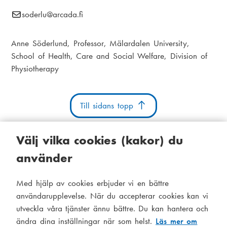
i
E
soderlu
@arcada.fi
k
a
-
s
m
p
Anne Söderlund, Professor, Mälardalen University,
t
o
e
School of Health, Care and Social Welfare, Division of
s
i
Physiotherapy
n
t
g
u
:
Till sidans topp
Välj vilka cookies (kakor) du
använder
Kakor
Tillgänglighetsutlåtande
Systemstatus
Med hjälp av cookies erbjuder vi en bättre
S
Administration
användarupplevelse. När du accepterar cookies kan vi
i
utveckla våra tjänster ännu bättre. Du kan hantera och
Tema
d
ändra dina inställningar när som helst.
Läs mer om
Temat