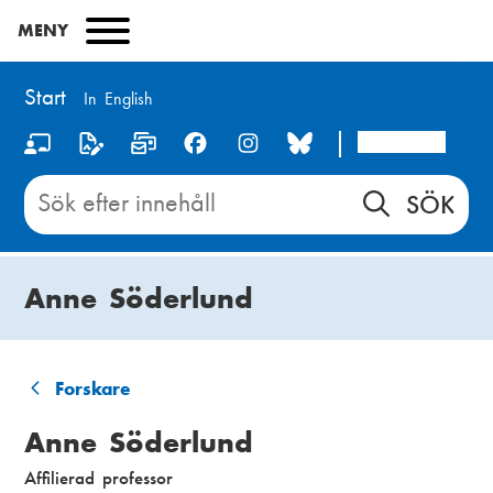
Hoppa
MENY
till
huvudinnehåll
Start
In English
Arcada
S
o
Sök
innehåll
c
på
i
Start
Anne Söderlund
a
l
m
Forskare
L
e
Anne Söderlund
ä
d
Affilierad professor
n