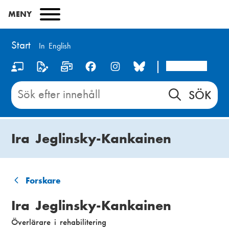
Hoppa
MENY
till
huvudinnehåll
Start
In English
Arcada
S
o
Sök
innehåll
c
på
i
Start
Ira Jeglinsky-Kankainen
a
l
m
Forskare
L
e
Ira Jeglinsky-Kankainen
ä
d
Överlärare i rehabilitering
n