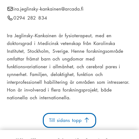
i
E
ira.jeglinsky-kankainen
@arcada.fi
k
a
-
T
0294 282 834
s
m
p
e
t
o
e
l
Ira Jeglinsky-Kankainen är fysioterapeut, med en
s
e
i
doktorsgrad i Medicinsk vetenskap från Karolinska
n
t
f
Institutet, Stockholm, Sverige. Henne forskningsområde
g
u
:
o
omfattar främst barn och ungdomar med
n
funktionsvariationer i allmänhet, och cerebral pares i
n
synnerhet. Familjen, delaktighet, funktion och
u
interprofessionell habilitering är områden som intresserar.
m
Hon är involverad i flera forskningsprojekt, både
m
nationella och internationella.
e
r
:
Till sidans topp