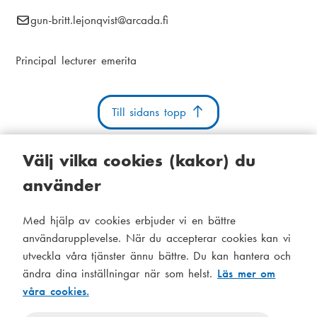
i
E
gun-britt.lejonqvist
@arcada.fi
k
a
-
s
m
p
Principal lecturer emerita
t
o
e
s
i
n
t
Till sidans topp
g
u
:
Välj vilka cookies (kakor) du
använder
Kakor
Tillgänglighetsutlåtande
Systemstatus
Med hjälp av cookies erbjuder vi en bättre
S
Administration
användarupplevelse. När du accepterar cookies kan vi
i
utveckla våra tjänster ännu bättre. Du kan hantera och
Tema
d
ändra dina inställningar när som helst.
Läs mer om
Temat
våra cookies.
följer
f
Temat
systeminställningar