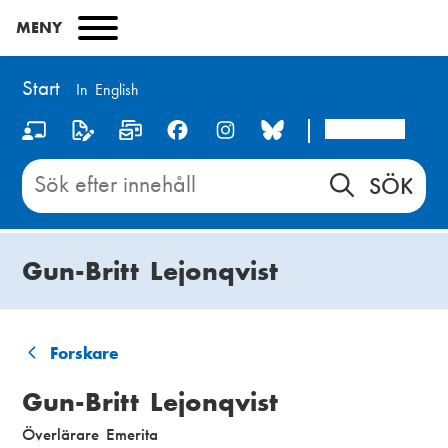
Hoppa
MENY
till
huvudinnehåll
Start
In English
Arcada
S
o
Sök
innehåll
c
på
i
Start
Gun-Britt Lejonqvist
a
l
m
Forskare
L
e
Gun-Britt Lejonqvist
ä
d
Överlärare Emerita
n