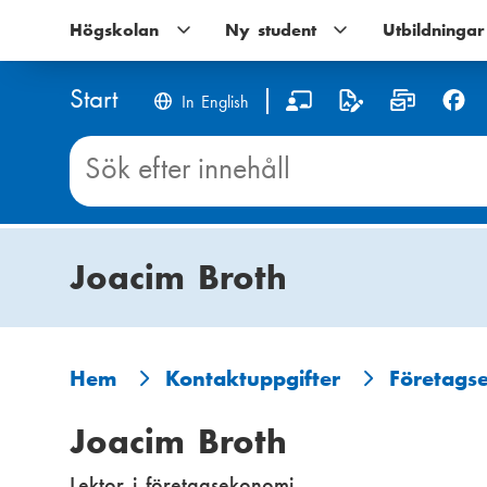
Hoppa
Högskolan
Högskolan
Ny student
Ny
Utbildningar
till
undernavigering
student
huvudinnehåll
undernavigering
Start
S
In English
o
Sök
innehåll
c
på
Start
i
Joacim Broth
a
l
m
Hem
Kontaktuppgifter
Företags
L
e
Joacim Broth
ä
d
Lektor i företagsekonomi