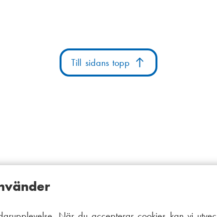
Till sidans topp
använder
arupplevelse. När du accepterar cookies kan vi utveck