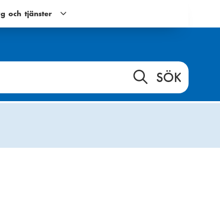
g och tjänster
Verktyg
och
tjänster
g
undernavigering