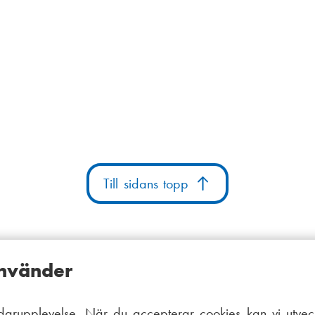
Till sidans topp
använder
arupplevelse. När du accepterar cookies kan vi utveck