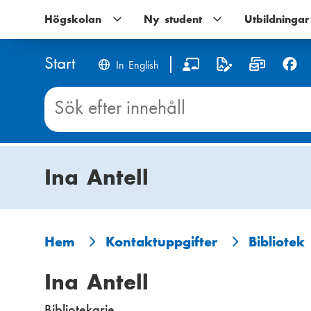
Hoppa
Högskolan
Högskolan
Ny student
Ny
Utbildningar
till
undernavigering
student
huvudinnehåll
undernavigering
Start
S
In English
o
Sök
innehåll
c
på
Start
i
Ina Antell
a
l
m
Hem
Kontaktuppgifter
Bibliotek
L
e
Ina Antell
ä
d
Bibliotekarie