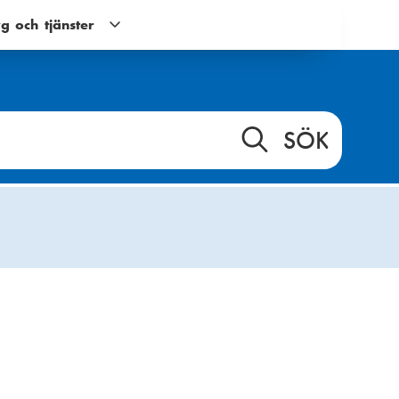
g och tjänster
Verktyg
och
tjänster
g
undernavigering