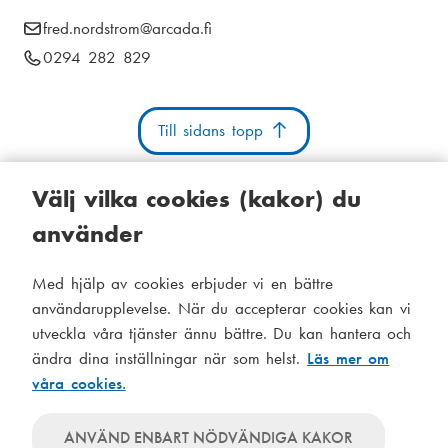
i
E
fred.nordstrom
@arcada.fi
k
a
-
T
0294 282 829
s
m
p
e
t
o
e
l
s
Till sidans topp
e
i
n
t
f
g
u
:
o
Välj vilka cookies (kakor) du
n
använder
n
u
Kakor
Tillgänglighetsutlåtande
Systemstatus
m
Med hjälp av cookies erbjuder vi en bättre
S
Administration
m
användarupplevelse. När du accepterar cookies kan vi
i
e
utveckla våra tjänster ännu bättre. Du kan hantera och
Tema
d
r
ändra dina inställningar när som helst.
Läs mer om
Temat
:
våra cookies.
följer
f
Temat
systeminställningar
använder
o
Temat
ANVÄND ENBART NÖDVÄNDIGA KAKOR
alltid