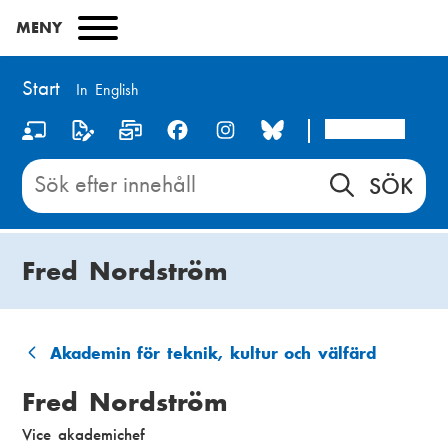
Hoppa
MENY
till
huvudinnehåll
Start
In English
Arcada
S
o
Sök
innehåll
c
på
i
Start
Fred Nordström
a
l
m
Akademin för teknik, kultur och välfärd
L
e
Fred Nordström
ä
d
Vice akademichef
n