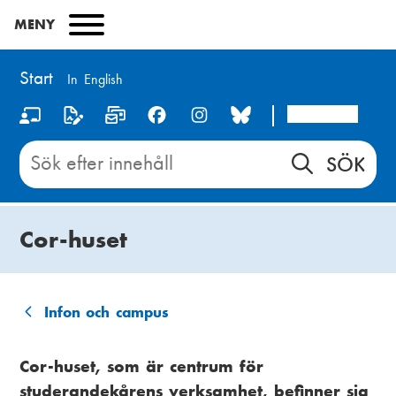
Hoppa
MENY
till
huvudinnehåll
Start
In English
Arcada
S
o
Sök
innehåll
c
på
i
Start
Cor-huset
a
l
m
Infon och campus
L
e
ä
Cor-huset, som är centrum för
d
studerandekårens verksamhet, befinner sig
n