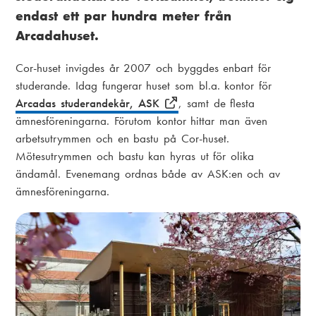
i
endast ett par hundra meter från
k
a
Arcadahuset.
s
m
Cor-huset invigdes år 2007 och byggdes enbart för
t
e
studerande. Idag fungerar huset som bl.a. kontor för
i
n
Arcadas studerandekår, ASK
, samt de flesta
g
ämnesföreningarna. Förutom kontor hittar man även
u
arbetsutrymmen och en bastu på Cor-huset.
Mötesutrymmen och bastu kan hyras ut för olika
ändamål. Evenemang ordnas både av ASK:en och av
ämnesföreningarna.