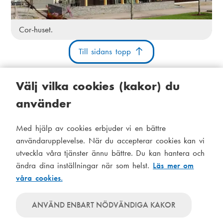
Cor-huset.
Till sidans topp
Välj vilka cookies (kakor) du
använder
Kakor
Tillgänglighetsutlåtande
Systemstatus
Med hjälp av cookies erbjuder vi en bättre
S
Administration
användarupplevelse. När du accepterar cookies kan vi
i
utveckla våra tjänster ännu bättre. Du kan hantera och
Tema
d
ändra dina inställningar när som helst.
Läs mer om
Temat
våra cookies.
följer
f
Temat
systeminställningar
använder
o
Temat
ANVÄND ENBART NÖDVÄNDIGA KAKOR
alltid
använder
t
ljusa